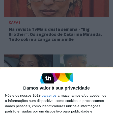
CAPAS
Na revista TvMais desta semana - “Big
Brother”: Os segredos de Catarina Miranda.
Tudo sobre a zanga com a mãe
Damos valor à sua privacidade
Nós e os nossos 1019
parceiros
armazenamos e/ou acedemos
a informações num dispositivo, como cookies, e processamos
dados pessoais, como identificadores únicos e informações
CAPAS
padrão enviadas por um dispositivo para publicidade e