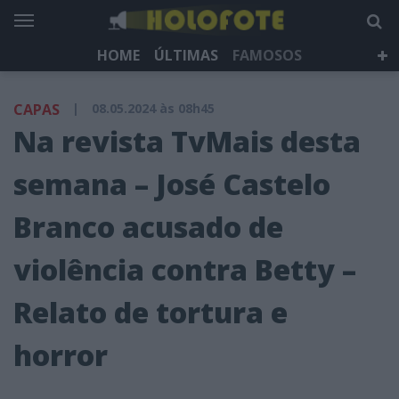
HOME
ÚLTIMAS
FAMOSOS
DÁ QUE FALAR
TELEVISÃO
LIFESTYLE
CAPAS
|
08.05.2024 às 08h45
HOLOFOTE TV
NEWSLETTER
Na revista TvMais desta
semana – José Castelo
Branco acusado de
violência contra Betty –
Relato de tortura e
horror