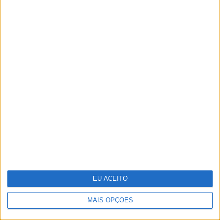
O "look" de Letizia no reencontro com a
filha em Marín
EU ACEITO
MAIS OPÇÕES