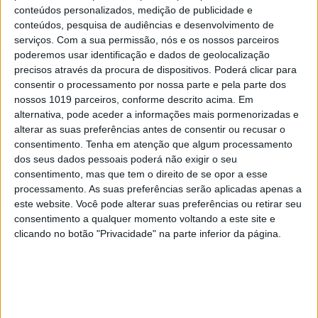
conteúdos personalizados, medição de publicidade e
Na revista TvMais desta semana - Luciana
conteúdos, pesquisa de audiências e desenvolvimento de
Abreu pede indemnização choruda a Yannick
serviços.
Com a sua permissão, nós e os nossos parceiros
Djaló - Ela quer 390 mil euros
poderemos usar identificação e dados de geolocalização
precisos através da procura de dispositivos. Poderá clicar para
consentir o processamento por nossa parte e pela parte dos
nossos 1019 parceiros, conforme descrito acima. Em
alternativa, pode aceder a informações mais pormenorizadas e
alterar as suas preferências antes de consentir ou recusar o
consentimento.
Tenha em atenção que algum processamento
dos seus dados pessoais poderá não exigir o seu
consentimento, mas que tem o direito de se opor a esse
processamento. As suas preferências serão aplicadas apenas a
este website. Você pode alterar suas preferências ou retirar seu
consentimento a qualquer momento voltando a este site e
clicando no botão "Privacidade" na parte inferior da página.
CAPAS
Na revista TvMais desta semana -
Arrependido, pai de Daniela Ventura
promete: “Vou lutar pelo perdão dela”