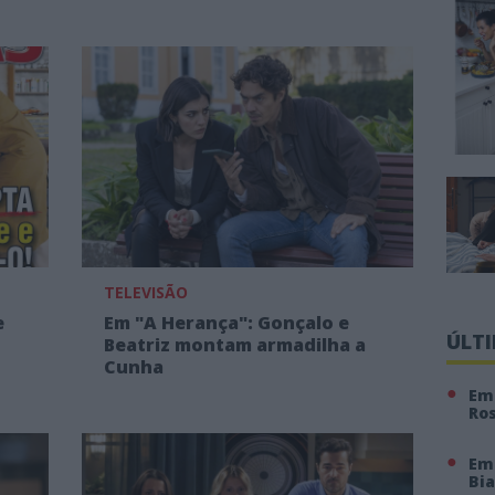
TELEVISÃO
e
Em "A Herança": Gonçalo e
ÚLT
Beatriz montam armadilha a
Cunha
Em 
Ro
Em
Bi