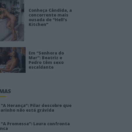
Conheça Cândida, a
concorrente mais
ousada de “Hell’s
Kitchen”
Em “Senhora do
Mar”: Beatriz e
Pedro têm sexo
escaldante
IMAS
“A Herança”: Pilar descobre que
sarinho não está grávida
 “A Promessa”: Laura confronta
anca