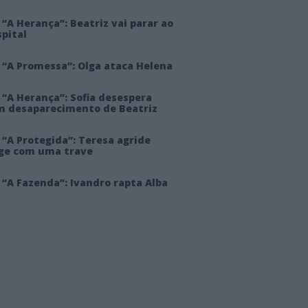
“A Herança”: Beatriz vai parar ao
pital
 “A Promessa”: Olga ataca Helena
 “A Herança”: Sofia desespera
m desaparecimento de Beatriz
“A Protegida”: Teresa agride
rge com uma trave
“A Fazenda”: Ivandro rapta Alba