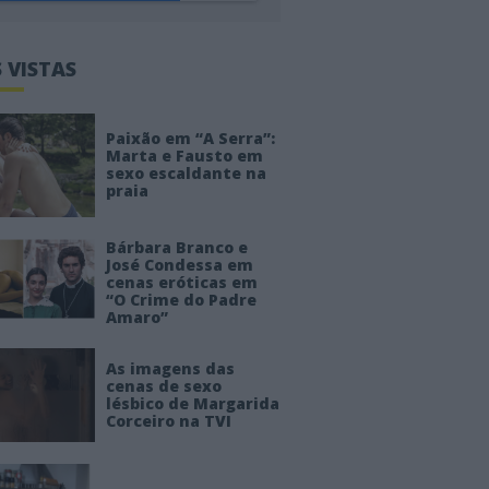
 VISTAS
Paixão em “A Serra”:
Marta e Fausto em
sexo escaldante na
praia
Bárbara Branco e
José Condessa em
cenas eróticas em
“O Crime do Padre
Amaro”
As imagens das
cenas de sexo
lésbico de Margarida
Corceiro na TVI