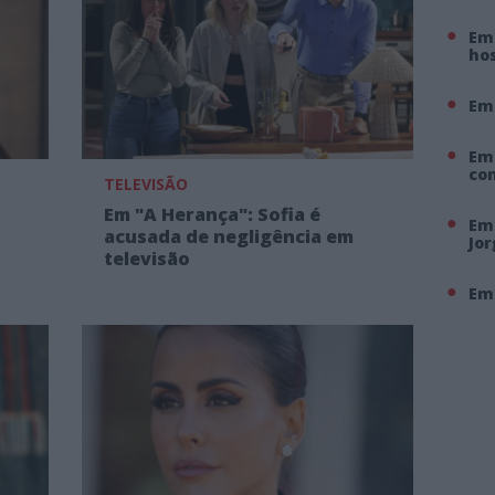
Em 
hos
Em
Em
co
TELEVISÃO
Em "A Herança": Sofia é
Em 
acusada de negligência em
Jo
televisão
Em 