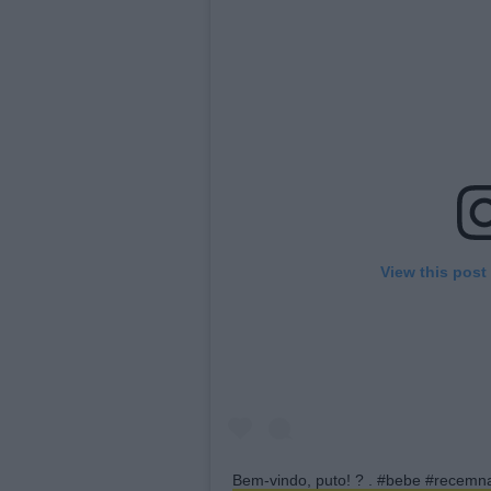
View this post
Bem-vindo, puto! ? . #bebe #recemn