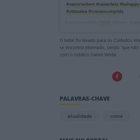
#vaicorrerbem #vaiserfeliz #behapp
#vidasalva #missaocumprida
A post shared by
INEM
(@inem_insta
O bebé foi levado para os Cuidados In
se encontra internado, sendo “que não
com o médico Daniel Virella.
PALAVRAS-CHAVE
atualidade
crime