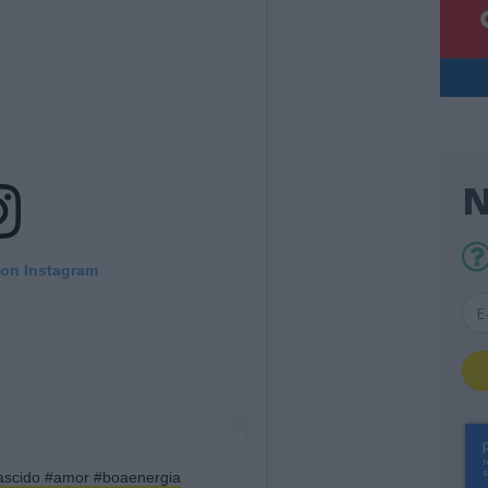
N
 on Instagram
ascido #amor #boaenergia