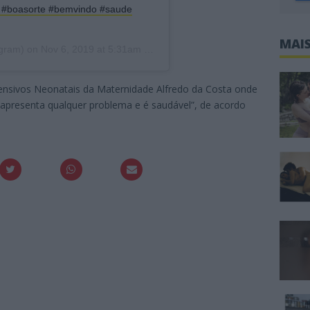
y #boasorte #bemvindo #saude
MAIS
gram) on
Nov 6, 2019 at 5:31am PST
tensivos Neonatais da Maternidade Alfredo da Costa onde
 apresenta qualquer problema e é saudável”, de acordo