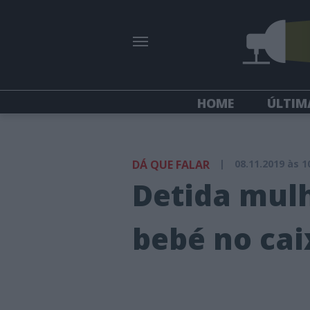
HOME
ÚLTIM
DÁ QUE FALAR
|
08.11.2019 às 1
Detida mul
bebé no cai