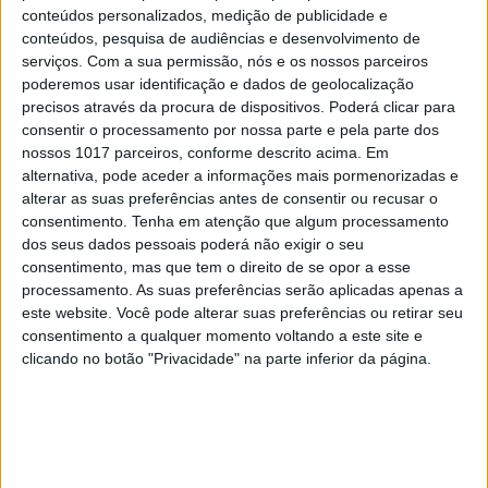
conteúdos personalizados, medição de publicidade e
conteúdos, pesquisa de audiências e desenvolvimento de
serviços.
Com a sua permissão, nós e os nossos parceiros
poderemos usar identificação e dados de geolocalização
precisos através da procura de dispositivos. Poderá clicar para
consentir o processamento por nossa parte e pela parte dos
nossos 1017 parceiros, conforme descrito acima. Em
alternativa, pode aceder a informações mais pormenorizadas e
alterar as suas preferências antes de consentir ou recusar o
consentimento.
Tenha em atenção que algum processamento
DÁ QUE FALAR
dos seus dados pessoais poderá não exigir o seu
Agente de celebridades desvia 250 mil euros
consentimento, mas que tem o direito de se opor a esse
a Carolina Patrocínio e a Tiago Teotónio
processamento. As suas preferências serão aplicadas apenas a
Pereira
este website. Você pode alterar suas preferências ou retirar seu
consentimento a qualquer momento voltando a este site e
clicando no botão "Privacidade" na parte inferior da página.