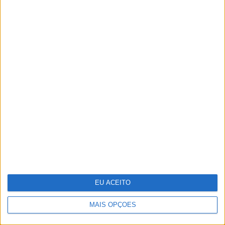
A fruta comum que têm mais de 1600
elementos e que os cientistas querem
ver reconhecida como "superalimento"
EU ACEITO
MAIS OPÇÕES
A Sagração da Primavera - Quando a