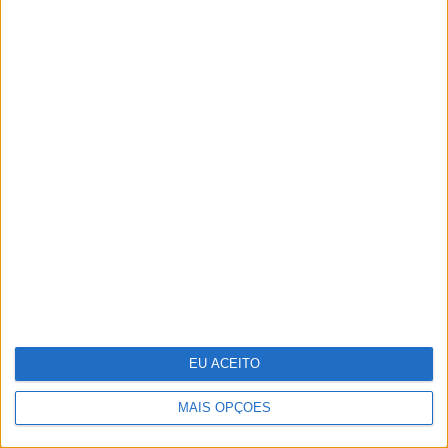
Tesla entregou menos carros no
segundo trimestre do ano
EU ACEITO
MAIS OPÇÕES