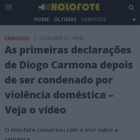
HOME
ÚLTIMAS
FAMOSOS
DÁ QUE FALAR
TELEVISÃO
LIFESTYLE
FAMOSOS
|
22.06.2020 às 16h45
HOLOFOTE TV
NEWSLETTER
As primeiras declarações
de Diogo Carmona depois
de ser condenado por
violência doméstica –
Veja o vídeo
O Holofote conversou com o ator sobre a
sentença.