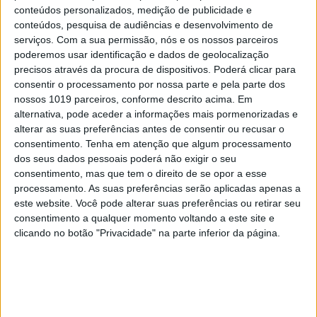
conteúdos personalizados, medição de publicidade e
conteúdos, pesquisa de audiências e desenvolvimento de
serviços.
Com a sua permissão, nós e os nossos parceiros
poderemos usar identificação e dados de geolocalização
DÁ QUE FALAR
precisos através da procura de dispositivos. Poderá clicar para
Agente de celebridades desvia 250 mil euros
consentir o processamento por nossa parte e pela parte dos
a Carolina Patrocínio e a Tiago Teotónio
nossos 1019 parceiros, conforme descrito acima. Em
Pereira
alternativa, pode aceder a informações mais pormenorizadas e
alterar as suas preferências antes de consentir ou recusar o
consentimento.
Tenha em atenção que algum processamento
dos seus dados pessoais poderá não exigir o seu
consentimento, mas que tem o direito de se opor a esse
processamento. As suas preferências serão aplicadas apenas a
este website. Você pode alterar suas preferências ou retirar seu
consentimento a qualquer momento voltando a este site e
clicando no botão "Privacidade" na parte inferior da página.
TELEVISÃO