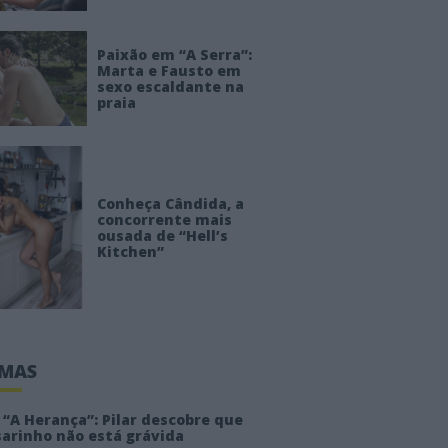
Paixão em “A Serra”:
Marta e Fausto em
sexo escaldante na
praia
Conheça Cândida, a
concorrente mais
ousada de “Hell’s
Kitchen”
IMAS
“A Herança”: Pilar descobre que
sarinho não está grávida