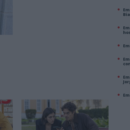
Em
Bi
Em 
hos
Em
Em
co
Em 
Jo
Em 