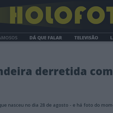
AMOSOS
DÁ QUE FALAR
TELEVISÃO
L
NEWSLETTER
deira derretida com
a
 que nasceu no dia 28 de agosto - e há foto do mom