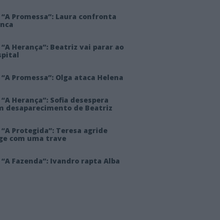
 “A Promessa”: Laura confronta
anca
“A Herança”: Beatriz vai parar ao
pital
 “A Promessa”: Olga ataca Helena
 “A Herança”: Sofia desespera
m desaparecimento de Beatriz
“A Protegida”: Teresa agride
rge com uma trave
“A Fazenda”: Ivandro rapta Alba