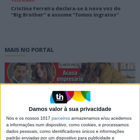
Cristina Ferreira declara-se à nova voz do
“Big Brother” e assume “fomos ingratos”
MAIS NO PORTAL
Damos valor à sua privacidade
Nós e os nossos 1017
parceiros
armazenamos e/ou acedemos
a informações num dispositivo, como cookies, e processamos
dados pessoais, como identificadores únicos e informações
CAPAS
padrão enviadas por um dispositivo para publicidade e