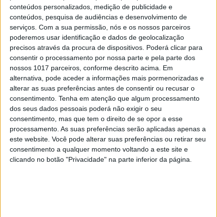
Em "A Herança": Pilar rapta e espanca
conteúdos personalizados, medição de publicidade e
Vicente
conteúdos, pesquisa de audiências e desenvolvimento de
serviços.
Com a sua permissão, nós e os nossos parceiros
poderemos usar identificação e dados de geolocalização
precisos através da procura de dispositivos. Poderá clicar para
consentir o processamento por nossa parte e pela parte dos
nossos 1017 parceiros, conforme descrito acima. Em
alternativa, pode aceder a informações mais pormenorizadas e
alterar as suas preferências antes de consentir ou recusar o
consentimento.
Tenha em atenção que algum processamento
dos seus dados pessoais poderá não exigir o seu
consentimento, mas que tem o direito de se opor a esse
processamento. As suas preferências serão aplicadas apenas a
este website. Você pode alterar suas preferências ou retirar seu
TELEVISÃO
consentimento a qualquer momento voltando a este site e
clicando no botão "Privacidade" na parte inferior da página.
Em "A Herança": Gonçalo e Beatriz montam
armadilha a Cunha