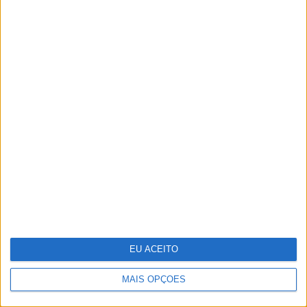
Os “looks” dos famosos na passadeira
vermelha dos Globos de Ouro
EU ACEITO
MAIS OPÇÕES