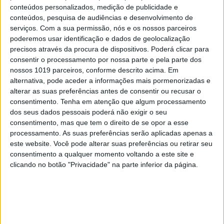
conteúdos personalizados, medição de publicidade e
conteúdos, pesquisa de audiências e desenvolvimento de
serviços.
Com a sua permissão, nós e os nossos parceiros
poderemos usar identificação e dados de geolocalização
TELEVISÃO
precisos através da procura de dispositivos. Poderá clicar para
Em "A Herança": Gonçalo e Beatriz montam
consentir o processamento por nossa parte e pela parte dos
armadilha a Cunha
nossos 1019 parceiros, conforme descrito acima. Em
alternativa, pode aceder a informações mais pormenorizadas e
alterar as suas preferências antes de consentir ou recusar o
consentimento.
Tenha em atenção que algum processamento
dos seus dados pessoais poderá não exigir o seu
consentimento, mas que tem o direito de se opor a esse
processamento. As suas preferências serão aplicadas apenas a
este website. Você pode alterar suas preferências ou retirar seu
consentimento a qualquer momento voltando a este site e
clicando no botão "Privacidade" na parte inferior da página.
TELEVISÃO
Em "A Protegida": JD asfixia Clarice na prisão