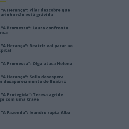
“A Herança”: Pilar descobre que
sarinho não está grávida
 “A Promessa”: Laura confronta
anca
“A Herança”: Beatriz vai parar ao
pital
 “A Promessa”: Olga ataca Helena
 “A Herança”: Sofia desespera
m desaparecimento de Beatriz
“A Protegida”: Teresa agride
rge com uma trave
“A Fazenda”: Ivandro rapta Alba