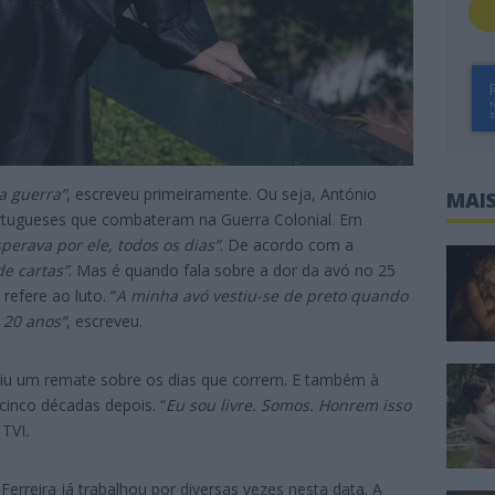
a guerra”
, escreveu primeiramente. Ou seja, António
MAIS
portugueses que combateram na Guerra Colonial. Em
erava por ele, todos os dias”
. De acordo com a
e cartas”
. Mas é quando fala sobre a dor da avó no 25
 refere ao luto. “
A minha avó vestiu-se de preto quando
 20 anos“
, escreveu.
iu um remate sobre os dias que correm. E também à
cinco décadas depois. “
Eu sou livre. Somos. Honrem isso
 TVI
.
 Ferreira já trabalhou por diversas vezes nesta data. A