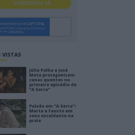
SUBSCREVA JÁ
 VISTAS
Júlia Palha e José
Mata protagonizam
cenas quentes no
primeiro episódio de
“A Serra”
Paixão em “A Serra”:
Marta e Fausto em
sexo escaldante na
praia