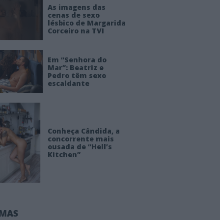
As imagens das
cenas de sexo
lésbico de Margarida
Corceiro na TVI
Em “Senhora do
Mar”: Beatriz e
Pedro têm sexo
escaldante
Conheça Cândida, a
concorrente mais
ousada de “Hell’s
Kitchen”
IMAS