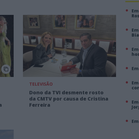
Em 
Ro
Em
Bi
Em 
hos
Em
Em
TELEVISÃO
co
Dono da TVI desmente rosto
da CMTV por causa de Cristina
Em 
a
Ferreira
Jo
Em 