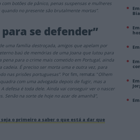
a com botões de pânico, penas suspensas e mulheres
Em
 é quando no presente são brutalmente mortas”
.
Bi
á para se defender”
Em 
hos
 de uma família destroçada, amigos que apelam por
Em
 eterno baú de memórias d
e uma Joana que lutou para
a pena para o crime mais cometido em Portugal, ainda
Em
co
 cadeia. É preciso ser morta uma e outra vez, para
iado nas prisões
portuguesas”
. Por fim, remata: “
Olhem
Em 
esquadra com uma advogada depois de fugir, mas a
Jo
 A defesa é toda dele. Ainda vai conseguir ver o nascer
s. Senão na sorte de ho
je no azar de amanhã”
,
Em 
seja o primeiro a saber o que está a dar que