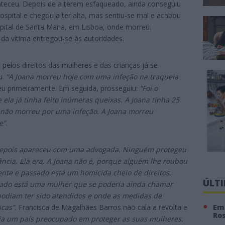
nteceu. Depois de a terem esfaqueado, ainda conseguiu
 hospital e chegou a ter alta, mas sentiu-se mal e acabou
spital de Santa Maria, em Lisboa, onde morreu.
da vítima entregou-se às autoridades.
 pelos direitos das mulheres e das crianças já se
u.
“A Joana morreu hoje com uma infeção na traqueia
eu primeiramente. Em seguida, prosseguiu:
“Foi o
ela já tinha feito inúmeras queixas. A Joana tinha 25
 não morreu por uma infeção. A Joana morreu
e”.
epois apareceu com uma advogada. Ninguém protegeu
ância. Ela era. A Joana não é, porque alguém lhe roubou
ente e passado está um homicida cheio de direitos.
ÚLT
ssado está uma mulher que se poderia ainda chamar
podiam ter sido atendidos e onde as medidas de
Em 
icas”.
Francisca de Magalhães Barros não cala a revolta e
Ro
ia um país preocupado em proteger as suas mulheres.