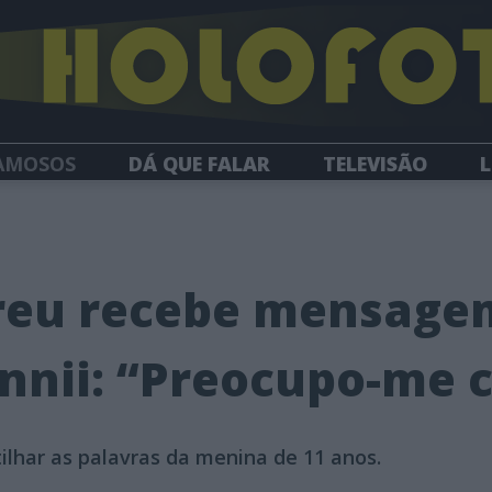
AMOSOS
DÁ QUE FALAR
TELEVISÃO
L
NEWSLETTER
reu recebe mensage
annii: “Preocupo-me 
tilhar as palavras da menina de 11 anos.