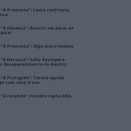
 “A Promessa”: Laura confronta
anca
“A Herança”: Beatriz vai parar ao
pital
 “A Promessa”: Olga ataca Helena
 “A Herança”: Sofia desespera
m desaparecimento de Beatriz
“A Protegida”: Teresa agride
rge com uma trave
“A Fazenda”: Ivandro rapta Alba