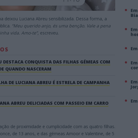
Em
Bi
a deixou Luciana Abreu sensibilizada. Dessa forma, a
blica.
“Meu querido anjo, és uma benção. Vale a pena
Em 
inha vida. Amo-te”
, escreveu.
hos
Em
DOS
U DESTACA CONQUISTA DAS FILHAS GÉMEAS COM
Em
co
 DE QUANDO NASCERAM
Em 
LHA DE LUCIANA ABREU É ESTRELA DE CAMPANHA
Jo
Em 
IANA ABREU DELICIADAS COM PASSEIO EM CARRO
ação de proximidade e cumplicidade com as quatro filhas.
yonce, de 13 anos, e das gémeas Amoor e Valentine, de 5