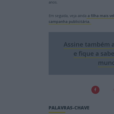
anos.
Em seguida, veja ainda
a filha mais v
campanha publicitária.
Assine também a
e fique a sab
mund
PALAVRAS-CHAVE