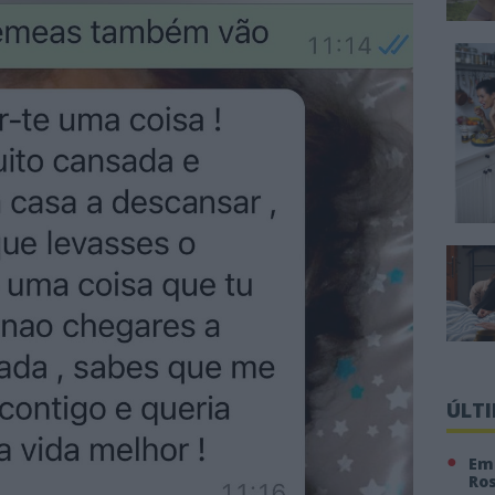
ÚLT
Em 
Ro