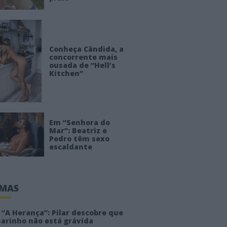
Conheça Cândida, a
concorrente mais
ousada de “Hell’s
Kitchen”
Em “Senhora do
Mar”: Beatriz e
Pedro têm sexo
escaldante
IMAS
“A Herança”: Pilar descobre que
sarinho não está grávida