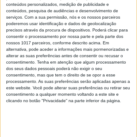
conteúdos personalizados, medição de publicidade e
RELACIONADOS
conteúdos, pesquisa de audiências e desenvolvimento de
serviços.
Com a sua permissão, nós e os nossos parceiros
poderemos usar identificação e dados de geolocalização
precisos através da procura de dispositivos. Poderá clicar para
consentir o processamento por nossa parte e pela parte dos
nossos 1017 parceiros, conforme descrito acima. Em
alternativa, pode aceder a informações mais pormenorizadas e
alterar as suas preferências antes de consentir ou recusar o
consentimento.
Tenha em atenção que algum processamento
dos seus dados pessoais poderá não exigir o seu
consentimento, mas que tem o direito de se opor a esse
processamento. As suas preferências serão aplicadas apenas a
TELEVISÃO
este website. Você pode alterar suas preferências ou retirar seu
consentimento a qualquer momento voltando a este site e
Rui Unas e Mariana Pacheco em cena de sexo
clicando no botão "Privacidade" na parte inferior da página.
louco em “Sangue Oculto”