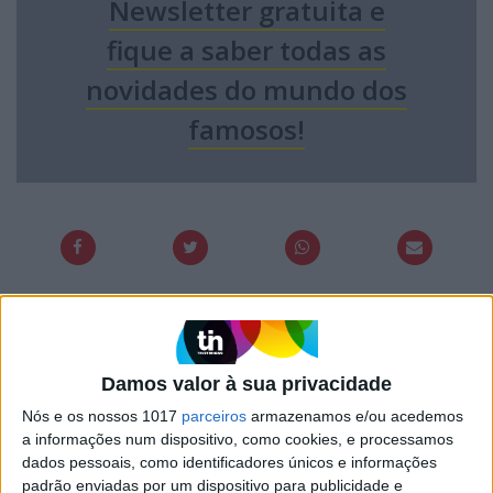
Newsletter gratuita e
fique a saber todas as
novidades do mundo dos
famosos!
PALAVRAS-CHAVE
Damos valor à sua privacidade
atriz
Mariana Pacheco
música
Nós e os nossos 1017
parceiros
armazenamos e/ou acedemos
Paixão
SIC
Syro
a informações num dispositivo, como cookies, e processamos
dados pessoais, como identificadores únicos e informações
padrão enviadas por um dispositivo para publicidade e