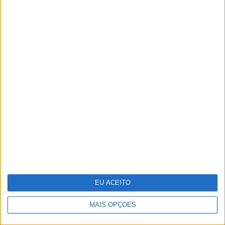
CARAS Decoração: Cromática, uma
coleção desenhada por Pedro Almodóvar
EU ACEITO
MAIS OPÇÕES
António Casalinho: ninguém o pára