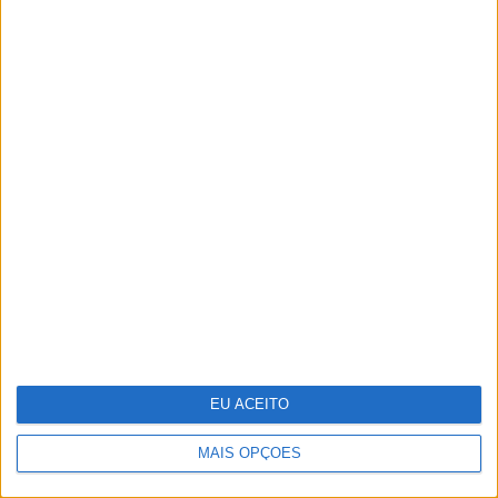
milhões com Inteligência Artificial,
depois de despedir nove mil
Ideia para uma escapada: Do Alqueva à
Ria Formosa, guiados pela água
EU ACEITO
MAIS OPÇÕES