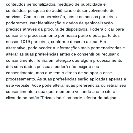
conteúdos personalizados, medição de publicidade e
conteúdos, pesquisa de audiências e desenvolvimento de
serviços.
Com a sua permissão, nós e os nossos parceiros
poderemos usar identificação e dados de geolocalização
TELEVISÃO
precisos através da procura de dispositivos. Poderá clicar para
Em “Flor Sem Tempo”: Vasco apanha
consentir o processamento por nossa parte e pela parte dos
Catarina e David aos beijos
nossos 1019 parceiros, conforme descrito acima. Em
alternativa, pode aceder a informações mais pormenorizadas e
alterar as suas preferências antes de consentir ou recusar o
consentimento.
Tenha em atenção que algum processamento
dos seus dados pessoais poderá não exigir o seu
MAIS NO PORTAL
consentimento, mas que tem o direito de se opor a esse
processamento. As suas preferências serão aplicadas apenas a
este website. Você pode alterar suas preferências ou retirar seu
consentimento a qualquer momento voltando a este site e
clicando no botão "Privacidade" na parte inferior da página.