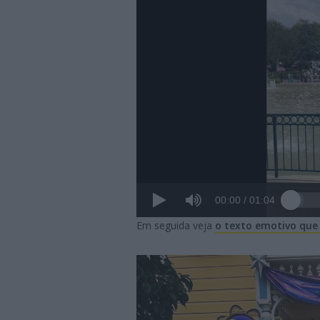
00:00
/
01:04
Em seguida veja
o texto emotivo que 