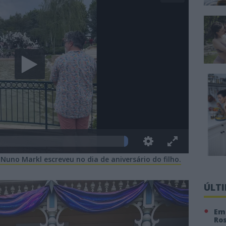
Nuno Markl escreveu no dia de aniversário do filho.
ÚLT
Em 
Ro