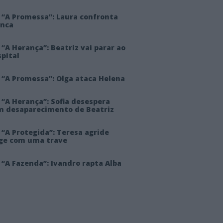
 “A Promessa”: Laura confronta
anca
“A Herança”: Beatriz vai parar ao
pital
 “A Promessa”: Olga ataca Helena
 “A Herança”: Sofia desespera
m desaparecimento de Beatriz
“A Protegida”: Teresa agride
rge com uma trave
“A Fazenda”: Ivandro rapta Alba