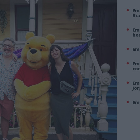
Em
Bi
Em 
hos
Em
Em
co
Em 
Jo
Em 