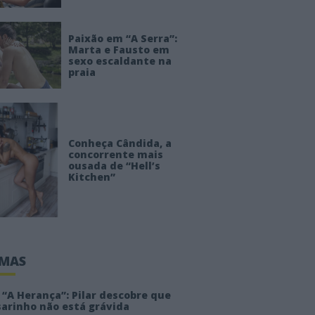
Paixão em “A Serra”:
Marta e Fausto em
sexo escaldante na
praia
Conheça Cândida, a
concorrente mais
ousada de “Hell’s
Kitchen”
IMAS
“A Herança”: Pilar descobre que
sarinho não está grávida