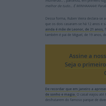
mulherão…”
, partilhou, em primeiro l
melhor de tudo… É MINHAAAAA! Para
Dessa forma, Ruben Vieira declara-se a
que os dois casaram-se há 12 anos e s
ainda é mãe de Leonor, de 21 anos,
f
também é pai de Miguel, de 19 anos, de
Assine a nos
Seja o primeir
De recordar que em janeiro a apres
de sonho e magia.
O casal viajou até
desfrutarem do famoso parque de dive