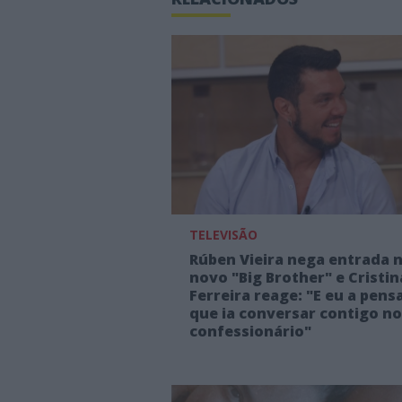
TELEVISÃO
Rúben Vieira nega entrada 
novo "Big Brother" e Cristin
Ferreira reage: "E eu a pens
que ia conversar contigo no
confessionário"