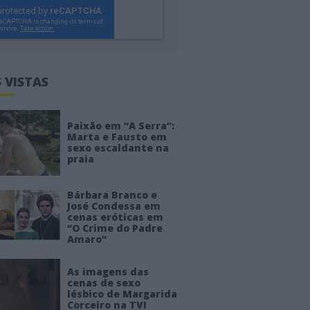
 VISTAS
Paixão em “A Serra”:
Marta e Fausto em
sexo escaldante na
praia
Bárbara Branco e
José Condessa em
cenas eróticas em
“O Crime do Padre
Amaro”
As imagens das
cenas de sexo
lésbico de Margarida
Corceiro na TVI