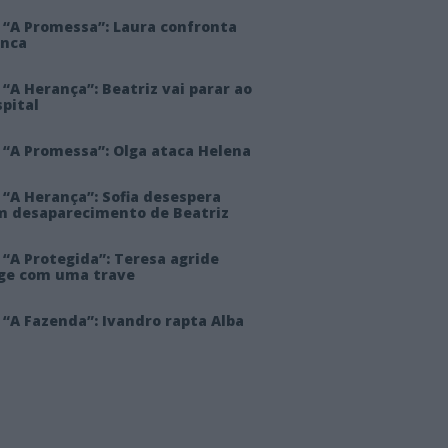
 “A Promessa”: Laura confronta
anca
“A Herança”: Beatriz vai parar ao
pital
 “A Promessa”: Olga ataca Helena
 “A Herança”: Sofia desespera
m desaparecimento de Beatriz
“A Protegida”: Teresa agride
rge com uma trave
“A Fazenda”: Ivandro rapta Alba