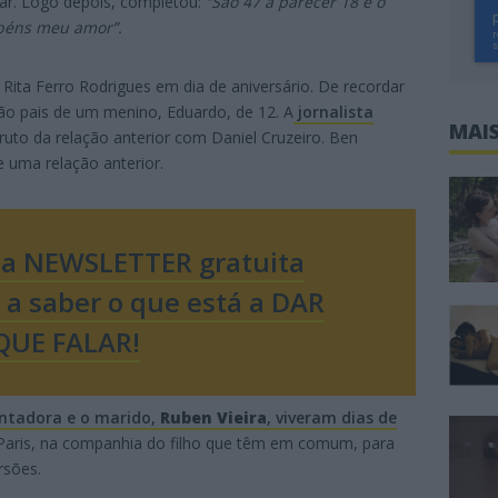
ugar. Logo depois, completou:
“São 47 a parecer 18 e o
béns meu amor”.
 Rita Ferro Rodrigues em dia de aniversário. De recordar
ão pais de um menino, Eduardo, de 12. A
jornalista
MAIS
ruto da relação anterior com Daniel Cruzeiro. Ben
 uma relação anterior.
sa NEWSLETTER gratuita
o a saber o que está a DAR
QUE FALAR!
entadora e o marido,
Ruben Vieira
, viveram dias de
 Paris, na companhia do filho que têm em comum, para
rsões.