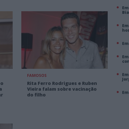
Em
Bi
Em 
hos
Em
Em
co
Em 
FAMOSOS
Jo
no
Rita Ferro Rodrigues e Ruben
a
Vieira falam sobre vacinação
Em 
ar
do filho