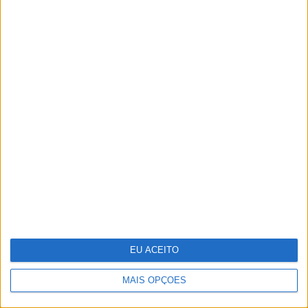
Um século de propaganda na VISÃO
História
EU ACEITO
MAIS OPÇÕES