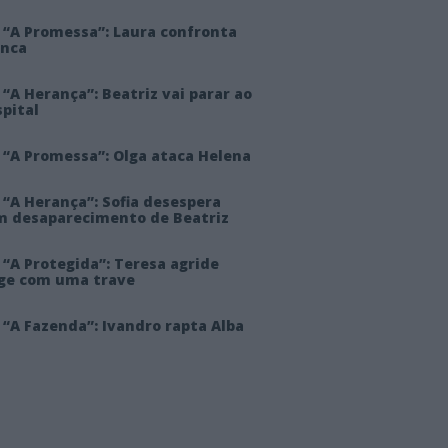
 “A Promessa”: Laura confronta
anca
“A Herança”: Beatriz vai parar ao
pital
 “A Promessa”: Olga ataca Helena
 “A Herança”: Sofia desespera
m desaparecimento de Beatriz
“A Protegida”: Teresa agride
rge com uma trave
“A Fazenda”: Ivandro rapta Alba