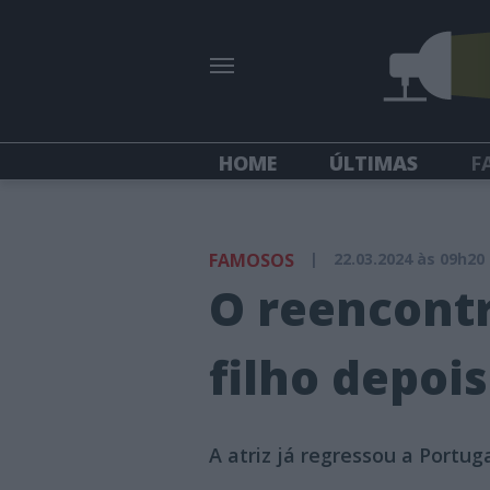
HOME
ÚLTIMAS
F
FAMOSOS
|
22.03.2024 às 09h20
O reencontr
filho depoi
A atriz já regressou a Portu