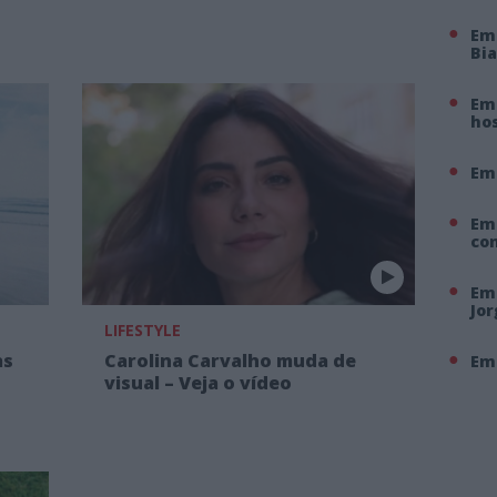
Em
Bi
Em 
hos
Em
Em
co
Em 
Jo
LIFESTYLE
as
Carolina Carvalho muda de
Em 
o
visual – Veja o vídeo