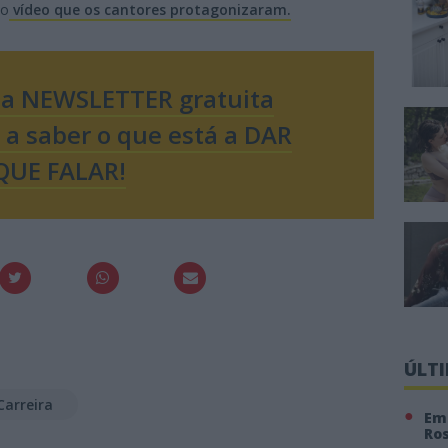
do
vídeo que os cantores protagonizaram.
sa NEWSLETTER gratuita
o a saber o que está a DAR
QUE FALAR!
ÚLT
Carreira
Em 
Ro