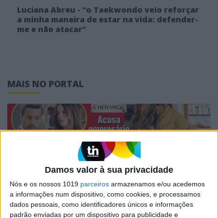
Luciana Abreu - “o Taekwondo veio reforçar
a minha maneira de estar na vida: defender-
me e não atacar”
MAIS NO PORTAL
Damos valor à sua privacidade
Nós e os nossos 1019
parceiros
armazenamos e/ou acedemos
a informações num dispositivo, como cookies, e processamos
dados pessoais, como identificadores únicos e informações
CAPAS
padrão enviadas por um dispositivo para publicidade e