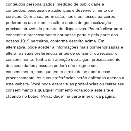
Em "A Herança": Pilar rapta e espanca
conteúdos personalizados, medição de publicidade e
Vicente
conteúdos, pesquisa de audiências e desenvolvimento de
serviços.
Com a sua permissão, nós e os nossos parceiros
poderemos usar identificação e dados de geolocalização
precisos através da procura de dispositivos. Poderá clicar para
consentir o processamento por nossa parte e pela parte dos
nossos 1019 parceiros, conforme descrito acima. Em
alternativa, pode aceder a informações mais pormenorizadas e
alterar as suas preferências antes de consentir ou recusar o
consentimento.
Tenha em atenção que algum processamento
dos seus dados pessoais poderá não exigir o seu
consentimento, mas que tem o direito de se opor a esse
processamento. As suas preferências serão aplicadas apenas a
este website. Você pode alterar suas preferências ou retirar seu
consentimento a qualquer momento voltando a este site e
TELEVISÃO
clicando no botão "Privacidade" na parte inferior da página.
Em "A Herança": Gonçalo e Beatriz montam
armadilha a Cunha