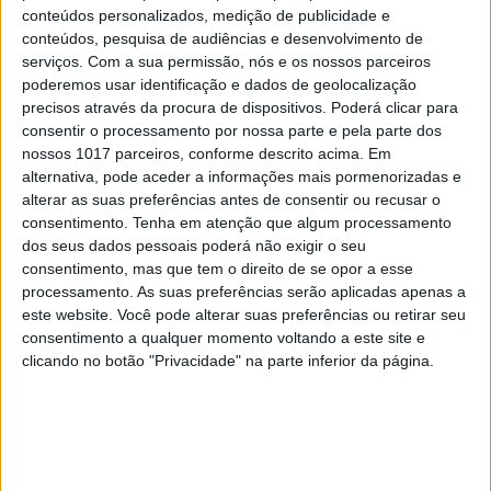
conteúdos personalizados, medição de publicidade e
conteúdos, pesquisa de audiências e desenvolvimento de
serviços.
Com a sua permissão, nós e os nossos parceiros
poderemos usar identificação e dados de geolocalização
precisos através da procura de dispositivos. Poderá clicar para
consentir o processamento por nossa parte e pela parte dos
nossos 1017 parceiros, conforme descrito acima. Em
alternativa, pode aceder a informações mais pormenorizadas e
alterar as suas preferências antes de consentir ou recusar o
consentimento.
Tenha em atenção que algum processamento
dos seus dados pessoais poderá não exigir o seu
consentimento, mas que tem o direito de se opor a esse
processamento. As suas preferências serão aplicadas apenas a
TELEVISÃO
este website. Você pode alterar suas preferências ou retirar seu
Em "A Herança": Gonçalo e Beatriz montam
consentimento a qualquer momento voltando a este site e
armadilha a Cunha
clicando no botão "Privacidade" na parte inferior da página.