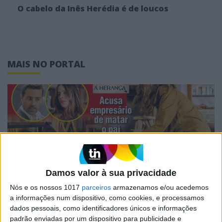
O cabelo da Inês Herédia é de loucos
MAIS NO PORTAL
Damos valor à sua privacidade
Nós e os nossos 1017
parceiros
armazenamos e/ou acedemos
CAPAS
a informações num dispositivo, como cookies, e processamos
Em "A Herança": Pilar rapta e espanca
dados pessoais, como identificadores únicos e informações
Vicente
padrão enviadas por um dispositivo para publicidade e