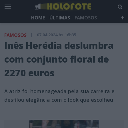
HOME
ÚLTIMAS
FAMOSOS
DÁ QUE FALAR
TELEVISÃO
LIFESTYLE
FAMOSOS
|
07.04.2024 às 16h35
HOLOFOTE TV
NEWSLETTER
Inês Herédia deslumbra
com conjunto floral de
2270 euros
A atriz foi homenageada pela sua carreira e
desfilou elegância com o look que escolheu