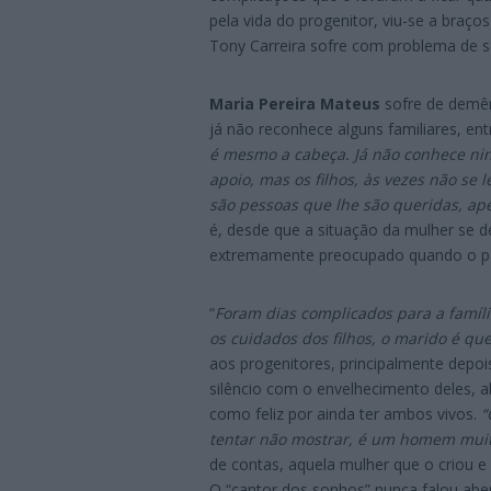
pela vida do progenitor, viu-se a braç
Tony Carreira sofre com problema de s
Maria Pereira Mateus
sofre de demên
já não reconhece alguns familiares, ent
é mesmo a cabeça. Já não conhece nin
apoio, mas os filhos, às vezes não s
são pessoas que lhe são queridas, ap
é, desde que a situação da mulher se d
extremamente preocupado quando o pai
“
Foram dias complicados para a famíli
os cuidados dos filhos, o marido é que
aos progenitores, principalmente depois
silêncio com o envelhecimento deles, 
como feliz por ainda ter ambos vivos.
“
tentar não mostrar, é um homem muito 
de contas, aquela mulher que o criou e
O “cantor dos sonhos” nunca falou abe