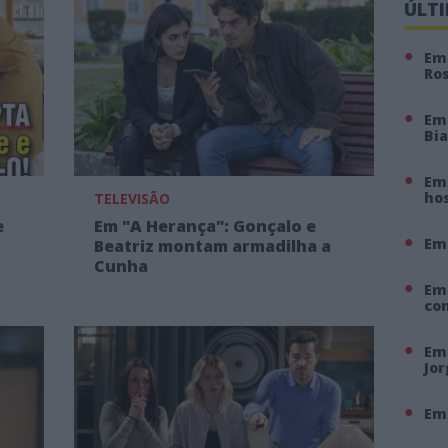
ÚLT
Em 
Ro
Em
Bi
Em 
hos
TELEVISÃO
e
Em "A Herança": Gonçalo e
Em
Beatriz montam armadilha a
Cunha
Em
co
Em 
Jo
Em 