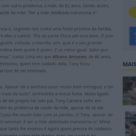
os com outro problema: a mãe, de 82 anos. Sendo assim,
aúde da mãe: “Ver a mãe debilitada transtorna-o”
cia e, segundo nos conta uma fonte próxima da família,
re eles o cantor.
“Ela da parte física até está bem. O pior
guém, coitada; o marido, sim, que é o seu grande
e lembra bem quem é quem. E os netos igual. Sabe que
enas”,
conta. Uma vez que
Albano Antunes
, de 86 anos,
MAIS
eteriorou, quem tem cuidado dela, Tony ficou
 teve de ser internado.
a. Apesar de a senhora estar muito bem entregue, e ter
 trata de tudo”,
acrescenta a nossa fonte. Muito ligado
 de ele próprio ter sido pai, Tony Carreira sofre em
além do problema de saúde da mãe, apesar de se dar
Custa-lhe muito lidar com as perdas. O Tony, apesar de
sensível. E ver a mãe debilitada transtorna-o.
” Afinal
 que tanto lhe ensinou é agora quem precisa de cuidados.
rtamente sobre este drama, mais um a juntar ao