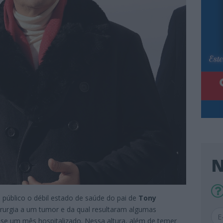
N
público o débil estado de saúde do pai de
Tony
cirurgia a um tumor e da qual resultaram algumas
ase um mês hospitalizado. Nessa altura, além de temer