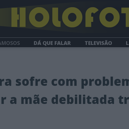
AMOSOS
DÁ QUE FALAR
TELEVISÃO
L
NEWSLETTER
ra sofre com proble
r a mãe debilitada t