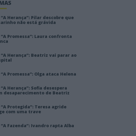
IMAS
“A Herança”: Pilar descobre que
sarinho não está grávida
 “A Promessa”: Laura confronta
anca
“A Herança”: Beatriz vai parar ao
pital
 “A Promessa”: Olga ataca Helena
 “A Herança”: Sofia desespera
m desaparecimento de Beatriz
“A Protegida”: Teresa agride
rge com uma trave
“A Fazenda”: Ivandro rapta Alba