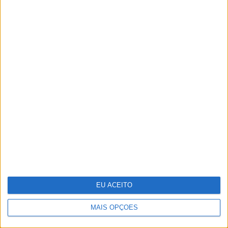
"Saudade é um sentimento muito bonito,
mas por vezes muito despropositado.
Temos muito orgulho dessa palavra, que
achamos que nos faz especiais, quando
na verdade nos torna cobardes’’
EU ACEITO
MAIS OPÇÕES
Um século de propaganda na VISÃO
História