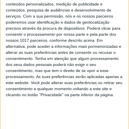
conteúdos personalizados, medição de publicidade e
TELEVISÃO
conteúdos, pesquisa de audiências e desenvolvimento de
Em "A Protegida": JD asfixia Clarice na prisão
serviços.
Com a sua permissão, nós e os nossos parceiros
poderemos usar identificação e dados de geolocalização
precisos através da procura de dispositivos. Poderá clicar para
consentir o processamento por nossa parte e pela parte dos
nossos 1017 parceiros, conforme descrito acima. Em
alternativa, pode aceder a informações mais pormenorizadas e
alterar as suas preferências antes de consentir ou recusar o
consentimento.
Tenha em atenção que algum processamento
dos seus dados pessoais poderá não exigir o seu
consentimento, mas que tem o direito de se opor a esse
processamento. As suas preferências serão aplicadas apenas a
este website. Você pode alterar suas preferências ou retirar seu
consentimento a qualquer momento voltando a este site e
clicando no botão "Privacidade" na parte inferior da página.
TELEVISÃO
Em "A Herança": Sofia é acusada de
negligência em televisão