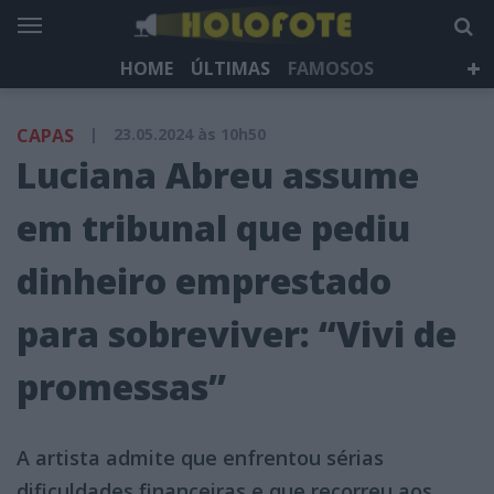
HOME
ÚLTIMAS
FAMOSOS
DÁ QUE FALAR
TELEVISÃO
LIFESTYLE
CAPAS
|
23.05.2024 às 10h50
HOLOFOTE TV
NEWSLETTER
Luciana Abreu assume
em tribunal que pediu
dinheiro emprestado
para sobreviver: “Vivi de
promessas”
A artista admite que enfrentou sérias
dificuldades financeiras e que recorreu aos