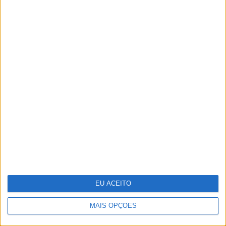
O que os cientistas descobriram ao
"ressuscitar" o vírus da gripe espanhola
EU ACEITO
MAIS OPÇÕES