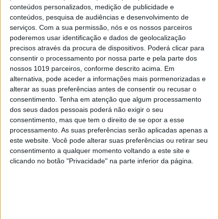
conteúdos personalizados, medição de publicidade e
doença, morrer e não ter a quem deixar as minhas
conteúdos, pesquisa de audiências e desenvolvimento de
filhas.”
E reforçou, em seguida,:
“Não estou aqui a
serviços.
Com a sua permissão, nós e os nossos parceiros
defender-me de nada, só estou a olhar pelos direitos
poderemos usar identificação e dados de geolocalização
precisos através da procura de dispositivos. Poderá clicar para
das minhas filhas!”
, diz, em suma.
consentir o processamento por nossa parte e pela parte dos
nossos 1019 parceiros, conforme descrito acima. Em
alternativa, pode aceder a informações mais pormenorizadas e
Percorra, por fim, a galeria de imagens.
Luciana
alterar as suas preferências antes de consentir ou recusar o
Abreu
assume em tribunal que pediu dinheiro
consentimento.
Tenha em atenção que algum processamento
emprestado para sobreviver: “
Vivi de promessas”,
dos seus dados pessoais poderá não exigir o seu
consentimento, mas que tem o direito de se opor a esse
diz, em primeiro lugar.
processamento. As suas preferências serão aplicadas apenas a
este website. Você pode alterar suas preferências ou retirar seu
consentimento a qualquer momento voltando a este site e
clicando no botão "Privacidade" na parte inferior da página.
Assine a nossa
NEWSLETTER gratuita
Seja o primeiro a saber o