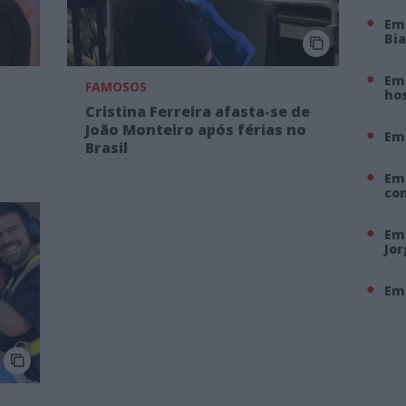
Em
Bi
Em 
FAMOSOS
hos
Cristina Ferreira afasta-se de
João Monteiro após férias no
Em
Brasil
Em
co
Em 
Jo
Em 