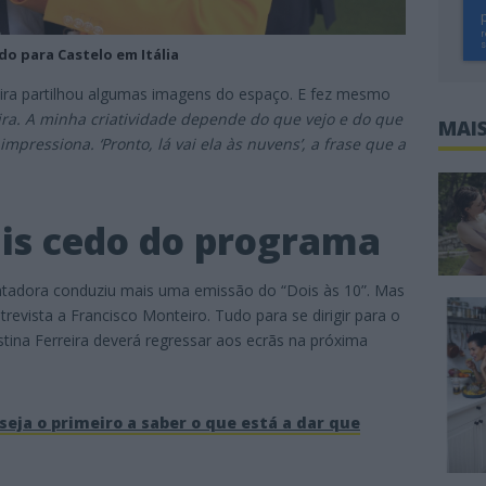
do para Castelo em Itália
reira partilhou algumas imagens do espaço. E fez mesmo
ira. A minha criatividade depende do que vejo e do que
MAIS
mpressiona. ‘Pronto, lá vai ela às nuvens’, a frase que a
ais cedo do programa
sentadora conduziu mais uma emissão do “Dois às 10”. Mas
evista a Francisco Monteiro. Tudo para se dirigir para o
stina Ferreira deverá regressar aos ecrãs na próxima
seja o primeiro a saber o que está a dar que