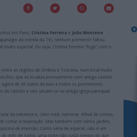
untos em Paris,
Cristina Ferreira
e
João Monteiro
 apanágio da estrela da TVI, nenhum pormenor faltou.
l muito especial. Ou seja, Cristina Ferreira “foge” com o
 entre as regiões de Úmbria e Toscana, num local muito
 Reschio, que se localiza precisamente num antigo castelo
e agora de 36 suites de luxo e todos os pormenores
 do castelo e seis situam-se na antiga igreja paroquial
rutar da natureza e, claro está, namorar. Afinal de contas,
e cortar a respiração. Mas também com vários jardins,
piscina de imersão. Como seria de esperar, não é um
cio do mês de Junho, uma noite não custa menos do que