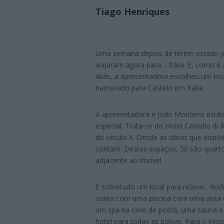
Tiago Henriques
Uma semana depois de terem estado j
viajaram agora para… Itália. E, como é
Aliás, a apresentadora escolheu um loca
namorado para Castelo em Itália.
A apresentadora e João Monteiro estão
especial. Trata-se do Hotel Castello di
do século X. Desde as obras que dispõ
contam. Destes espaços, 30 são quartos
adjacente ao imóvel.
É sobretudo um local para relaxar, desf
conta com uma piscina com uma vista d
um spa na cave de pedra, uma sauna e 
hotel para todas as bolsas. Para o iní