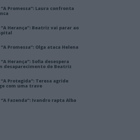
 “A Promessa”: Laura confronta
anca
“A Herança”: Beatriz vai parar ao
pital
 “A Promessa”: Olga ataca Helena
 “A Herança”: Sofia desespera
m desaparecimento de Beatriz
“A Protegida”: Teresa agride
rge com uma trave
“A Fazenda”: Ivandro rapta Alba