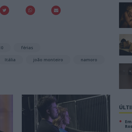
10
férias
Itália
joão monteiro
namoro
ÚLT
Em 
Ro