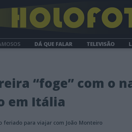
AMOSOS
DÁ QUE FALAR
TELEVISÃO
L
NEWSLETTER
rreira “foge” com o 
o em Itália
 feriado para viajar com João Monteiro