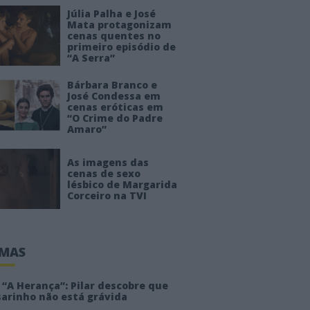
Júlia Palha e José
Mata protagonizam
cenas quentes no
primeiro episódio de
“A Serra”
Bárbara Branco e
José Condessa em
cenas eróticas em
“O Crime do Padre
Amaro”
As imagens das
cenas de sexo
lésbico de Margarida
Corceiro na TVI
IMAS
“A Herança”: Pilar descobre que
sarinho não está grávida