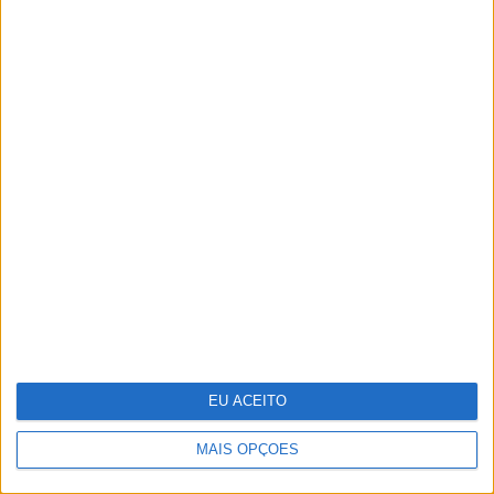
Adalberto Ribeiro: “Não procuramos
seguir modas nem programar em função
do que é mais mediático. Procuramos
artistas que tenham autenticidade,
qualidade e algo para dizer em palco”
EU ACEITO
MAIS OPÇÕES