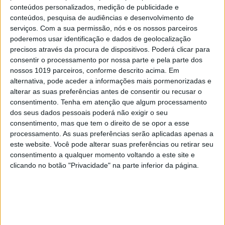
conteúdos personalizados, medição de publicidade e
FAMOSOS
conteúdos, pesquisa de audiências e desenvolvimento de
Liliana Aguiar envia mensagem a namorada
serviços.
Com a sua permissão, nós e os nossos parceiros
de José Carlos Pereira
poderemos usar identificação e dados de geolocalização
precisos através da procura de dispositivos. Poderá clicar para
consentir o processamento por nossa parte e pela parte dos
nossos 1019 parceiros, conforme descrito acima. Em
alternativa, pode aceder a informações mais pormenorizadas e
alterar as suas preferências antes de consentir ou recusar o
consentimento.
Tenha em atenção que algum processamento
dos seus dados pessoais poderá não exigir o seu
consentimento, mas que tem o direito de se opor a esse
processamento. As suas preferências serão aplicadas apenas a
este website. Você pode alterar suas preferências ou retirar seu
consentimento a qualquer momento voltando a este site e
clicando no botão "Privacidade" na parte inferior da página.
TELEVISÃO
Liliana Aguiar fala sobre reconciliação com o
marido após queixa na polícia