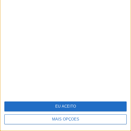
Keep the coins, I want change: um mapa
para a sustentabilidade empresarial em
2025
EU ACEITO
MAIS OPÇÕES