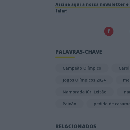
Assine aqui a nossa newsletter e 
falar!
PALAVRAS-CHAVE
Campeão Olímpico
Carol
Jogos Olímpicos 2024
med
Namorada Iúri Leitão
na
Paixão
pedido de casam
RELACIONADOS