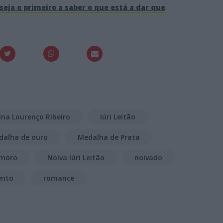
seja o primeiro a saber o que está a dar que
ina Lourenço Ribeiro
Iúri Leitão
alha de ouro
Medalha de Prata
moro
Noiva Iúri Leitão
noivado
ento
romance