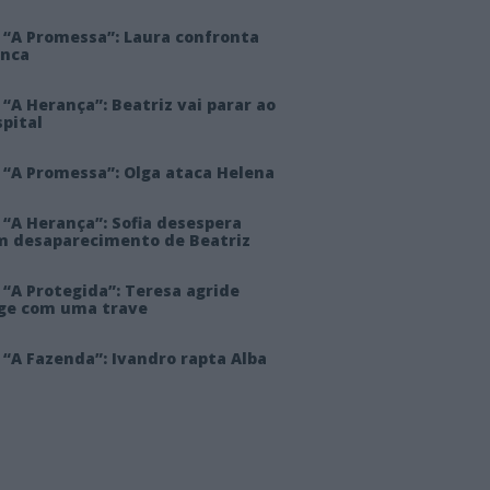
 “A Promessa”: Laura confronta
anca
“A Herança”: Beatriz vai parar ao
pital
 “A Promessa”: Olga ataca Helena
 “A Herança”: Sofia desespera
m desaparecimento de Beatriz
“A Protegida”: Teresa agride
rge com uma trave
“A Fazenda”: Ivandro rapta Alba