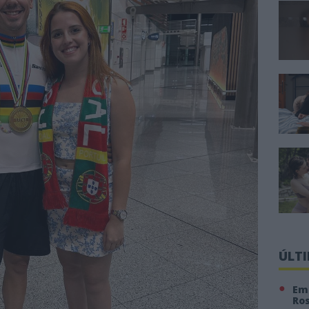
ÚLT
Em 
Ro