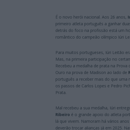
É o novo herói nacional. Aos 26 anos,
I
primeiro atleta português a ganhar du
detrás do foco na profissão está um h
romântico do campeão olímpico Iúri L
Para muitos portugueses, Iúri Leitão e
Mas, na primeira participação no certa
Recebeu a medalha de prata na Prova 
Ouro na prova de Madison ao lado de
português a receber mais do que uma 
os passos de Carlos Lopes e Pedro Pi
Prata.
Mal recebeu a sua medalha, Iúri entre
Ribeiro
é o grande apoio do atleta port
lá que vivem. Namoram há vários anos
deverão trocar alianças já em 2025. Na