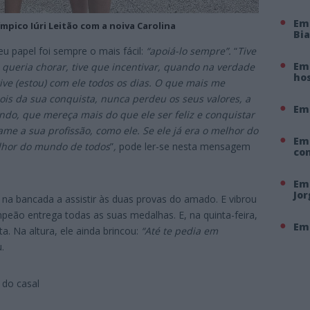
Em
pico Iúri Leitão com a noiva Carolina
Bi
u papel foi sempre o mais fácil:
“apoiá-lo sempre”.
“
Tive
Em 
o queria chorar, tive que incentivar, quando na verdade
hos
stive (estou) com ele todos os dias. O que mais me
is da sua conquista, nunca perdeu os seus valores, a
Em
o, que mereça mais do que ele ser feliz e conquistar
 a sua profissão, como ele. Se ele já era o melhor do
Em
lhor do mundo de todos
”
,
pode ler-se nesta mensagem
co
Em 
Jo
 na bancada a assistir às duas provas do amado. E vibrou
ampeão entrega todas as suas medalhas. E, na quinta-feira,
Em 
. Na altura, ele ainda brincou:
“Até te pedia em
.
 do casal