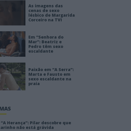
As imagens das
cenas de sexo
lésbico de Margarida
Corceiro na TVI
Em “Senhora do
Mar”: Beatriz e
Pedro têm sexo
escaldante
Paixão em “A Serra”:
Marta e Fausto em
sexo escaldante na
praia
IMAS
“A Herança”: Pilar descobre que
sarinho não está grávida