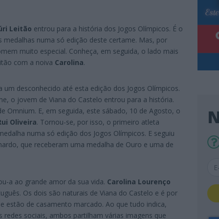
úri Leitão
entrou para a história dos Jogos Olímpicos. É o
as medalhas numa só edição deste certame. Mas, por
omem muito especial. Conheça, em seguida, o lado mais
eitão com a noiva
Carolina
.
ra um desconhecido até esta edição dos Jogos Olímpicos.
me, o jovem de Viana do Castelo entrou para a história.
N
de Omnium. E, em seguida, este sábado, 10 de Agosto, o
Rui Oliveira
. Tornou-se, por isso, o primeiro atleta
medalha numa só edição dos Jogos Olímpicos. E seguiu
chardo, que receberam uma medalha de Ouro e uma de
gou-a ao grande amor da sua vida.
Carolina Lourenço
uguês. Os dois são naturais de Viana do Castelo e é por
 e estão de casamento marcado. Ao que tudo indica,
s redes sociais, ambos partilham várias imagens que