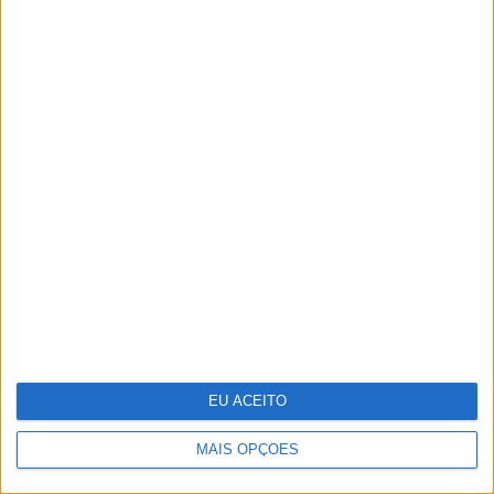
8 factos curiosos sobre mamas que
provavelmente não sabia
EU ACEITO
MAIS OPÇÕES
Adalberto Ribeiro: “Não procuramos