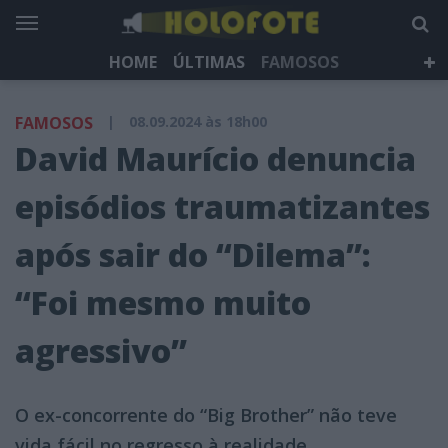
HOME
ÚLTIMAS
FAMOSOS
DÁ QUE FALAR
TELEVISÃO
LIFESTYLE
FAMOSOS
|
08.09.2024 às 18h00
HOLOFOTE TV
NEWSLETTER
David Maurício denuncia
episódios traumatizantes
após sair do “Dilema”:
“Foi mesmo muito
agressivo”
O ex-concorrente do “Big Brother” não teve
vida fácil no regresso à realidade