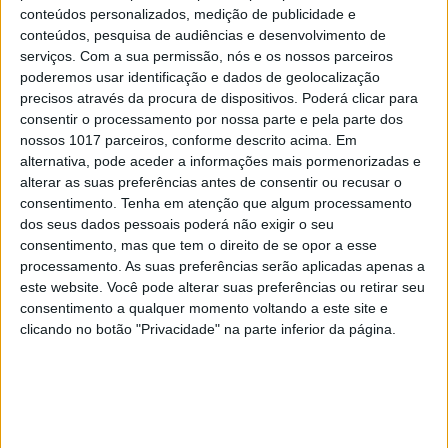
conteúdos personalizados, medição de publicidade e
conteúdos, pesquisa de audiências e desenvolvimento de
serviços.
Com a sua permissão, nós e os nossos parceiros
poderemos usar identificação e dados de geolocalização
TELEVISÃO
precisos através da procura de dispositivos. Poderá clicar para
Em "A Herança": Gonçalo e Beatriz montam
consentir o processamento por nossa parte e pela parte dos
armadilha a Cunha
nossos 1017 parceiros, conforme descrito acima. Em
alternativa, pode aceder a informações mais pormenorizadas e
alterar as suas preferências antes de consentir ou recusar o
consentimento.
Tenha em atenção que algum processamento
dos seus dados pessoais poderá não exigir o seu
consentimento, mas que tem o direito de se opor a esse
processamento. As suas preferências serão aplicadas apenas a
este website. Você pode alterar suas preferências ou retirar seu
consentimento a qualquer momento voltando a este site e
clicando no botão "Privacidade" na parte inferior da página.
TELEVISÃO
Em "A Protegida": JD asfixia Clarice na prisão