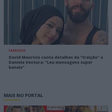
FAMOSOS
David Maurício conta detalhes da "traição" a
Daniela Ventura: "Leu mensagens super
banais"
MAIS NO PORTAL