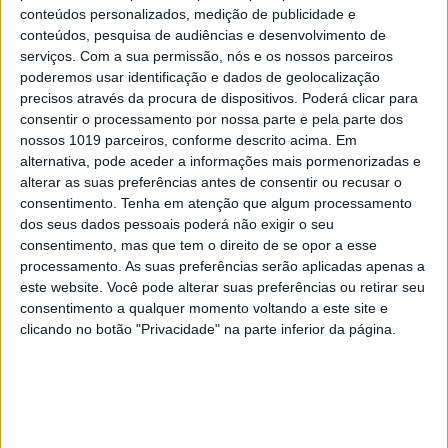
conteúdos personalizados, medição de publicidade e
conteúdos, pesquisa de audiências e desenvolvimento de
serviços.
Com a sua permissão, nós e os nossos parceiros
poderemos usar identificação e dados de geolocalização
TELEVISÃO
precisos através da procura de dispositivos. Poderá clicar para
Em "A Protegida": JD asfixia Clarice na prisão
consentir o processamento por nossa parte e pela parte dos
nossos 1019 parceiros, conforme descrito acima. Em
alternativa, pode aceder a informações mais pormenorizadas e
alterar as suas preferências antes de consentir ou recusar o
consentimento.
Tenha em atenção que algum processamento
dos seus dados pessoais poderá não exigir o seu
consentimento, mas que tem o direito de se opor a esse
processamento. As suas preferências serão aplicadas apenas a
este website. Você pode alterar suas preferências ou retirar seu
consentimento a qualquer momento voltando a este site e
clicando no botão "Privacidade" na parte inferior da página.
TELEVISÃO
Em "A Herança": Sofia é acusada de
negligência em televisão