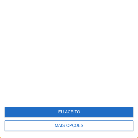
se confunde com a vida
Vendas da Tesla na Europa estão em
queda
EU ACEITO
MAIS OPÇÕES