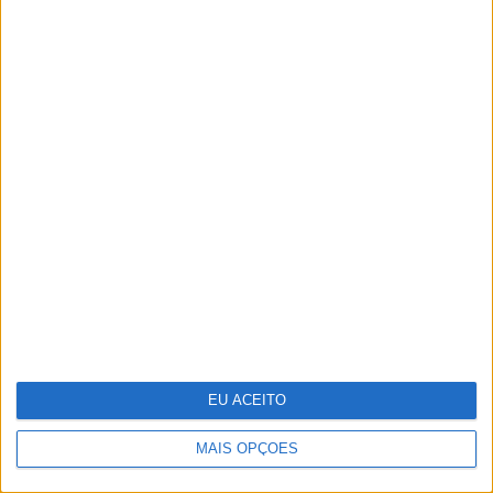
Portugália Belém reabre renovada em
ano de centenário
EU ACEITO
MAIS OPÇÕES