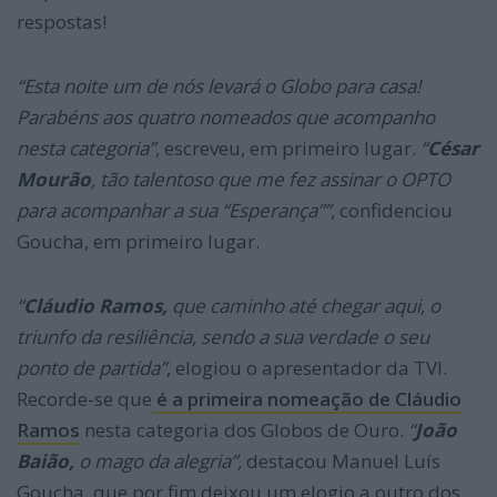
respostas!
“Esta noite um de nós levará o Globo para casa!
Parabéns aos quatro nomeados que acompanho
nesta categoria”
, escreveu, em primeiro lugar.
“
César
Mourão
, tão talentoso que me fez assinar o OPTO
para acompanhar a sua “Esperança””
, confidenciou
Goucha, em primeiro lugar.
“
Cláudio Ramos,
que caminho até chegar aqui, o
triunfo da resiliência, sendo a sua verdade o seu
ponto de partida”
, elogiou o apresentador da TVI.
Recorde-se que
é a primeira nomeação de Cláudio
Ramos
nesta categoria dos Globos de Ouro.
“
João
Baião,
o mago da alegria”,
destacou Manuel Luís
Goucha, que por fim deixou um elogio a outro dos