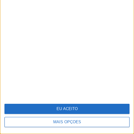
Um século de propaganda na VISÃO
História
Da Varanda ao Jardim: Viva o Exterior
com a Nova Coleção JYSK
EU ACEITO
MAIS OPÇÕES