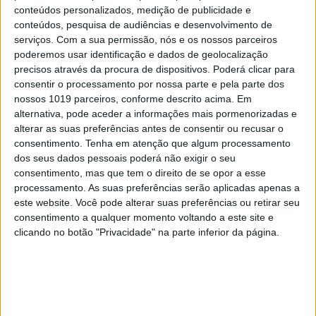
conteúdos personalizados, medição de publicidade e
conteúdos, pesquisa de audiências e desenvolvimento de
serviços.
Com a sua permissão, nós e os nossos parceiros
poderemos usar identificação e dados de geolocalização
precisos através da procura de dispositivos. Poderá clicar para
FAMOSOS
consentir o processamento por nossa parte e pela parte dos
Eis a foto em que se vê o terceiro filho de
nossos 1019 parceiros, conforme descrito acima. Em
Anselmo Ralph (e a boa forma da mãe)
alternativa, pode aceder a informações mais pormenorizadas e
alterar as suas preferências antes de consentir ou recusar o
consentimento.
Tenha em atenção que algum processamento
dos seus dados pessoais poderá não exigir o seu
consentimento, mas que tem o direito de se opor a esse
processamento. As suas preferências serão aplicadas apenas a
este website. Você pode alterar suas preferências ou retirar seu
consentimento a qualquer momento voltando a este site e
clicando no botão "Privacidade" na parte inferior da página.
FAMOSOS