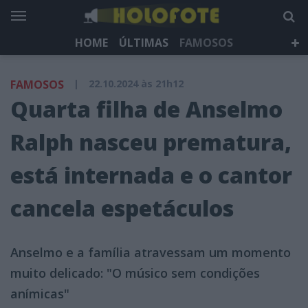
HOME
ÚLTIMAS
FAMOSOS
DÁ QUE FALAR
TELEVISÃO
LIFESTYLE
FAMOSOS
|
22.10.2024 às 21h12
HOLOFOTE TV
NEWSLETTER
Quarta filha de Anselmo
Ralph nasceu prematura,
está internada e o cantor
cancela espetáculos
Anselmo e a família atravessam um momento
muito delicado: "O músico sem condições
anímicas"