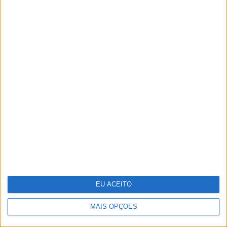
Técnico e Vinci Energies Portugal
apresentam novo Formula Student para
2025/2026
Dia da Criança: 5 sugestões para te
EU ACEITO
divertires
MAIS OPÇÕES