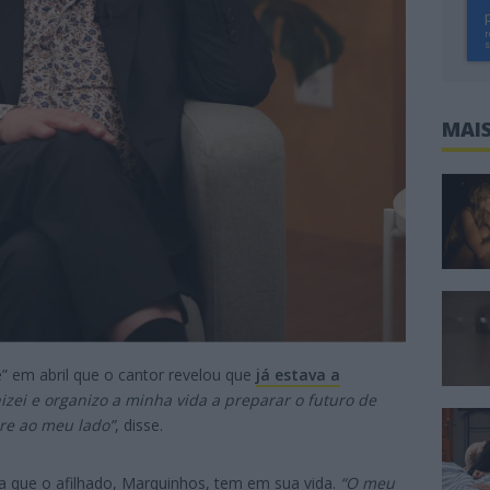
MAIS
e” em abril que o cantor revelou que
já estava a
izei e organizo a minha vida a preparar o futuro de
re ao meu lado”
, disse.
ia que o afilhado, Marquinhos, tem em sua vida.
“O meu