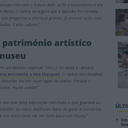
eocupo-me com o futuro dele. Já fiz o testamento e ele
ém disso, o cantor assegura que a decisão foi tomada
sou propenso a doenças graves, já precavi tudo isso
adas. E elas sabem”.
património artístico
 museu
tem um destino especial.
“Isto já foi dado à câmara
ma entrevista a Ana Marques.
O cantor deu detalhes
ourão. Vai ser num lagar de azeite. Porque o
zeite, muito azeite!”
o era criar uma exposição com tudo o que guardou ao
ÚLT
spólio, os meus melhores fatos de galar e concertos
e em outro lado, vai ser tudo para um museu”.
Em 
Ro