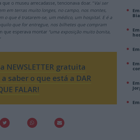
a que o museu arrecadasse, tencionava doar. “
Vai ser
ivem em terras muito longes, no campo, nos montes,
Em
Bi
m o que é tratarem-se, um médico, um hospital. E é a
aquilo que for entregue, nos bilhetes que compram
Em 
im que esperava montar
“uma exposição muito bonita,
hos
”
Em
Em
sa NEWSLETTER gratuita
co
o a saber o que está a DAR
Em 
QUE FALAR!
Jo
Em 