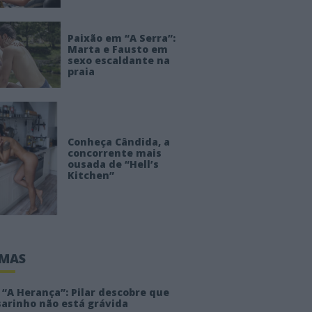
Paixão em “A Serra”:
Marta e Fausto em
sexo escaldante na
praia
Conheça Cândida, a
concorrente mais
ousada de “Hell’s
Kitchen”
IMAS
“A Herança”: Pilar descobre que
sarinho não está grávida