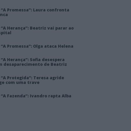
 “A Promessa”: Laura confronta
anca
“A Herança”: Beatriz vai parar ao
pital
 “A Promessa”: Olga ataca Helena
 “A Herança”: Sofia desespera
m desaparecimento de Beatriz
“A Protegida”: Teresa agride
rge com uma trave
“A Fazenda”: Ivandro rapta Alba