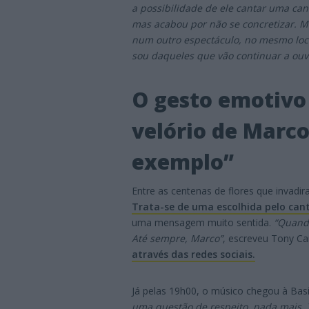
a possibilidade de ele cantar uma ca
mas acabou por não se concretizar. Ma
num outro espectáculo, no mesmo local
sou daqueles que vão continuar a ouvi
O gesto emotivo
velório de Marco
exemplo”
Entre as centenas de flores que invadir
Trata-se de uma escolhida pelo cant
uma mensagem muito sentida.
“Quando
Até sempre, Marco”
, escreveu Tony Ca
através das redes sociais.
Já pelas 19h00, o músico chegou à Basíl
uma questão de respeito, nada mais. T