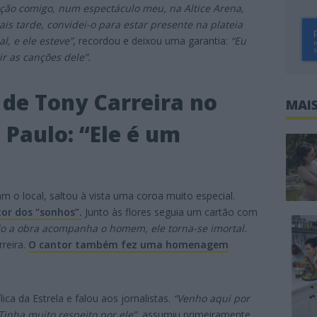
nção comigo, num espectáculo meu, na Altice Arena,
is tarde, convidei-o para estar presente na plateia
, e ele esteve”
, recordou e deixou uma garantia:
“Eu
r as canções dele”.
 de Tony Carreira no
MAIS
 Paulo: “Ele é um
am o local, saltou à vista uma coroa muito especial.
or dos “sonhos”.
Junto às flores seguia um cartão com
 a obra acompanha o homem, ele torna-se imortal.
rreira.
O cantor também fez uma homenagem
ica da Estrela e falou aos jornalistas.
“Venho aqui por
inha muito respeito por ele”
, assumiu primeiramente.