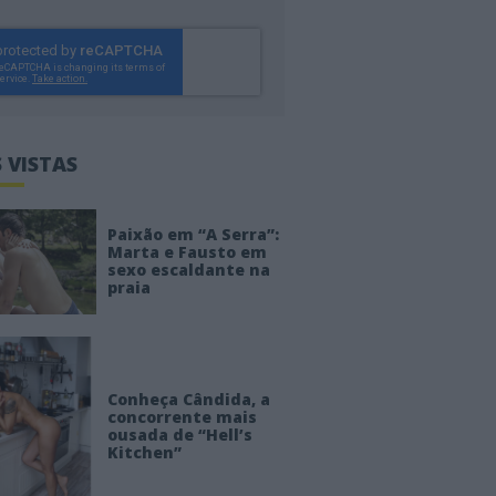
 VISTAS
Paixão em “A Serra”:
Marta e Fausto em
sexo escaldante na
praia
Conheça Cândida, a
concorrente mais
ousada de “Hell’s
Kitchen”