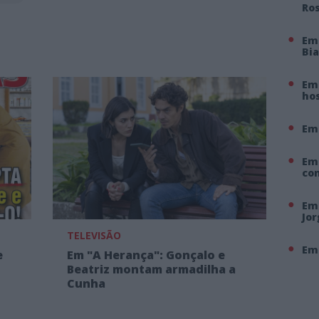
Ro
Em
Bi
Em 
hos
Em
Em
co
Em 
Jo
TELEVISÃO
Em 
e
Em "A Herança": Gonçalo e
Beatriz montam armadilha a
Cunha