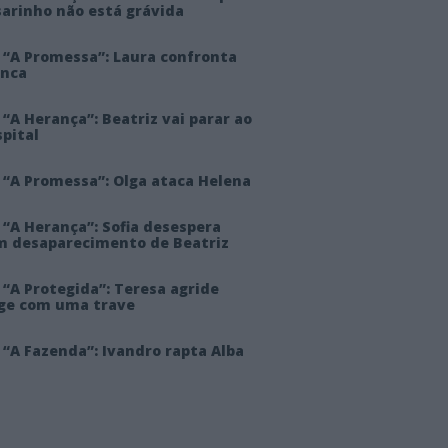
sarinho não está grávida
 “A Promessa”: Laura confronta
anca
“A Herança”: Beatriz vai parar ao
pital
 “A Promessa”: Olga ataca Helena
 “A Herança”: Sofia desespera
m desaparecimento de Beatriz
“A Protegida”: Teresa agride
rge com uma trave
“A Fazenda”: Ivandro rapta Alba