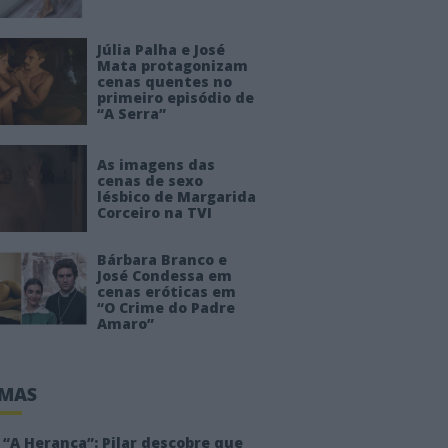
Júlia Palha e José
Mata protagonizam
cenas quentes no
primeiro episódio de
“A Serra”
As imagens das
cenas de sexo
lésbico de Margarida
Corceiro na TVI
Bárbara Branco e
José Condessa em
cenas eróticas em
“O Crime do Padre
Amaro”
IMAS
“A Herança”: Pilar descobre que