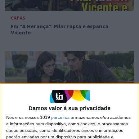
CAPAS
Em "A Herança": Pilar rapta e espanca
Vicente
Damos valor à sua privacidade
Nós e os nossos 1019
parceiros
armazenamos e/ou acedemos
TELEVISÃO
a informações num dispositivo, como cookies, e processamos
Em "A Herança": Gonçalo e Beatriz montam
dados pessoais, como identificadores únicos e informações
armadilha a Cunha
padrão enviadas por um dispositivo para publicidade e