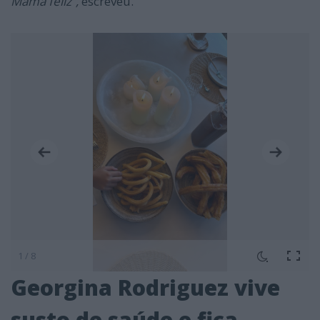
Mamã feliz”,
escreveu.
1 / 8
Georgina Rodriguez vive
susto de saúde e fica