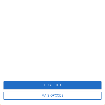
Indeed e Glassdoor vão despedir 1300
trabalhadores
EU ACEITO
MAIS OPÇÕES