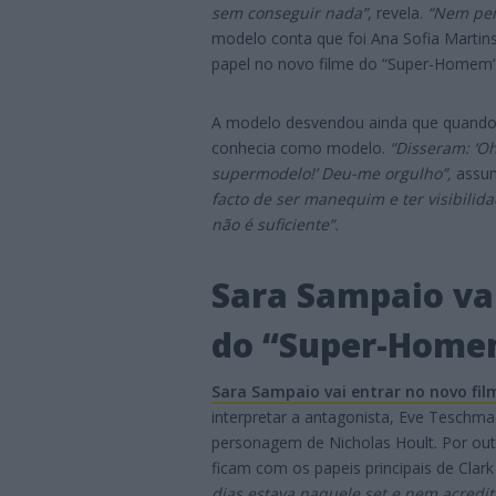
sem conseguir nada”
, revela.
“Nem pens
modelo conta que foi Ana Sofia Martins
papel no novo filme do “Super-Homem”
A modelo desvendou ainda que quando f
conhecia como modelo.
“Disseram: ‘O
supermodelo!’ Deu-me orgulho”,
assu
facto de ser manequim e ter visibilid
não é suficiente”.
Sara Sampaio vai
do “Super-Home
Sara Sampaio vai entrar no novo fi
interpretar a antagonista, Eve Teschmac
personagem de Nicholas Hoult. Por out
ficam com os papeis principais de Cla
dias estava naquele set e nem acredit