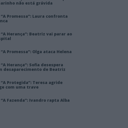
sarinho não está grávida
 “A Promessa”: Laura confronta
anca
“A Herança”: Beatriz vai parar ao
pital
 “A Promessa”: Olga ataca Helena
 “A Herança”: Sofia desespera
m desaparecimento de Beatriz
“A Protegida”: Teresa agride
rge com uma trave
“A Fazenda”: Ivandro rapta Alba