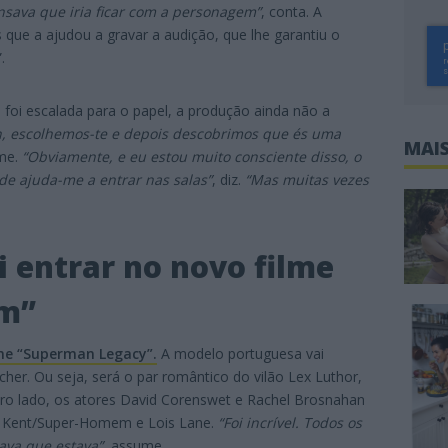
ava que iria ficar com a personagem”
, conta. A
 que a ajudou a gravar a audição, que lhe garantiu o
.
oi escalada para o papel, a produção ainda não a
h, escolhemos-te e depois descobrimos que és uma
MAIS
me.
“Obviamente, e eu estou muito consciente disso, o
ade ajuda-me a entrar nas salas”
, diz.
“Mas muitas vezes
 entrar no novo filme
m”
lme “Superman Legacy”.
A modelo portuguesa vai
her. Ou seja, será o par romântico do vilão Lex Luthor,
ro lado, os atores David Corenswet e Rachel Brosnahan
rk Kent/Super-Homem e Lois Lane.
“Foi incrível. Todos os
ava que estava”
, assume.