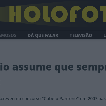
AMOSOS
DÁ QUE FALAR
TELEVISÃO
L
NEWSLETTER
io assume que semp
z
screveu no concurso "Cabelo Pantene" em 2007 par