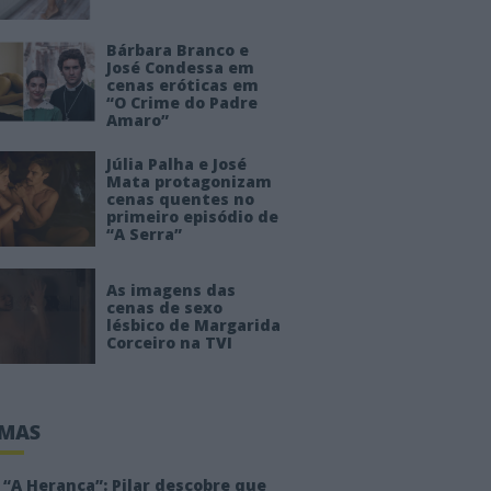
Bárbara Branco e
José Condessa em
cenas eróticas em
“O Crime do Padre
Amaro”
Júlia Palha e José
Mata protagonizam
cenas quentes no
primeiro episódio de
“A Serra”
As imagens das
cenas de sexo
lésbico de Margarida
Corceiro na TVI
IMAS
“A Herança”: Pilar descobre que