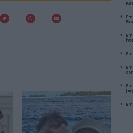
Ro
Em
Bi
Em 
hos
Em
Em
co
Em 
Jo
Em 