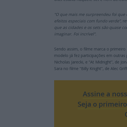
“O que mais me surpreendeu foi que e
efeitos especiais com fundo verde”
, r
que as cidades e os sets são quase c
imaginar. Foi incrível”.
Sendo assim, o filme marca o primeiro
modelo já fez participações em outras 
Nicholas Jarecki, e “At Midnight”, de J
Sara no filme “Billy Knight”, de Alec Grif
Assine a nos
Seja o primeir