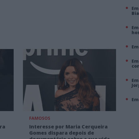
Em
Bi
Em 
hos
Em
Em
co
Em 
Jo
Em 
FAMOSOS
ra
Interesse por Maria Cerqueira
Gomes dispara depois de
documentário sobre a sua vida