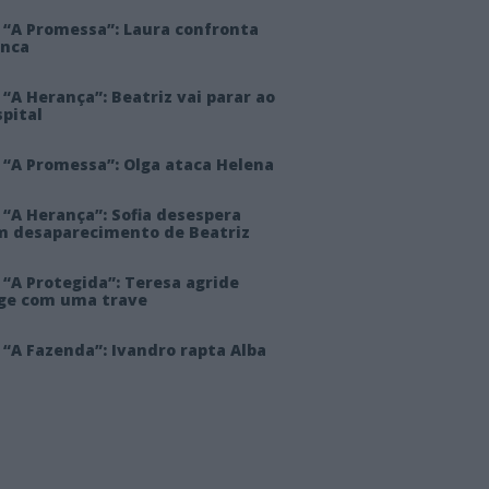
 “A Promessa”: Laura confronta
anca
“A Herança”: Beatriz vai parar ao
pital
 “A Promessa”: Olga ataca Helena
 “A Herança”: Sofia desespera
m desaparecimento de Beatriz
“A Protegida”: Teresa agride
rge com uma trave
“A Fazenda”: Ivandro rapta Alba