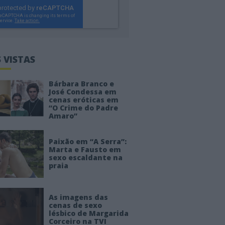
 VISTAS
Bárbara Branco e
José Condessa em
cenas eróticas em
“O Crime do Padre
Amaro”
Paixão em “A Serra”:
Marta e Fausto em
sexo escaldante na
praia
As imagens das
cenas de sexo
lésbico de Margarida
Corceiro na TVI