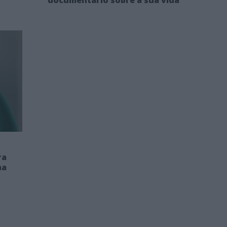
ra
ma