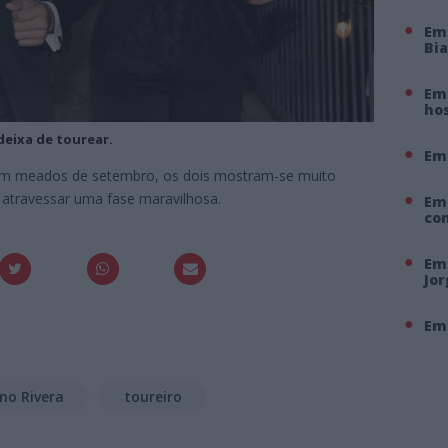
Em
Bi
Em 
hos
eixa de tourear.
Em
, em meados de setembro, os dois mostram-se muito
a atravessar uma fase maravilhosa.
Em
co
Em 
Jo
Em 
no Rivera
toureiro