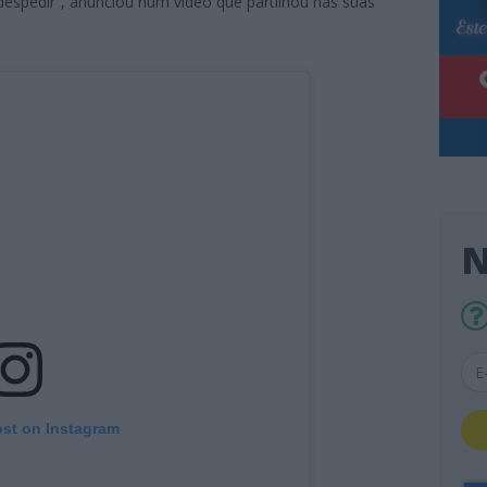
despedir”, anunciou num vídeo que partilhou nas suas
N
ost on Instagram