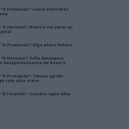
 “A Promessa”: Laura confronta
anca
“A Herança”: Beatriz vai parar ao
pital
 “A Promessa”: Olga ataca Helena
 “A Herança”: Sofia desespera
m desaparecimento de Beatriz
“A Protegida”: Teresa agride
rge com uma trave
“A Fazenda”: Ivandro rapta Alba