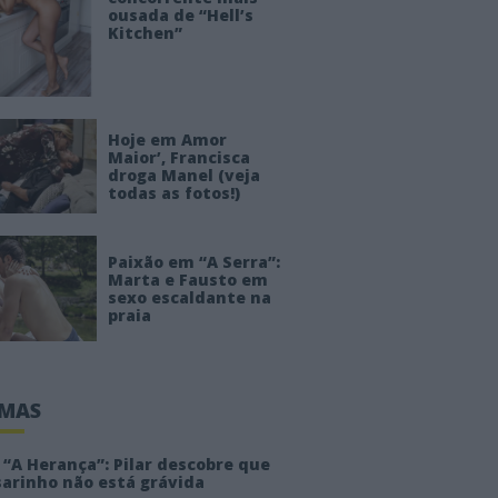
ousada de “Hell’s
Kitchen”
Hoje em Amor
Maior’, Francisca
droga Manel (veja
todas as fotos!)
Paixão em “A Serra”:
Marta e Fausto em
sexo escaldante na
praia
IMAS
“A Herança”: Pilar descobre que
sarinho não está grávida