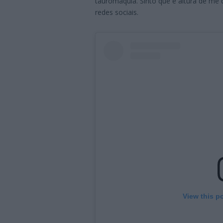
tauromaquia. Sinto que é altura de me 
redes sociais.
View this p