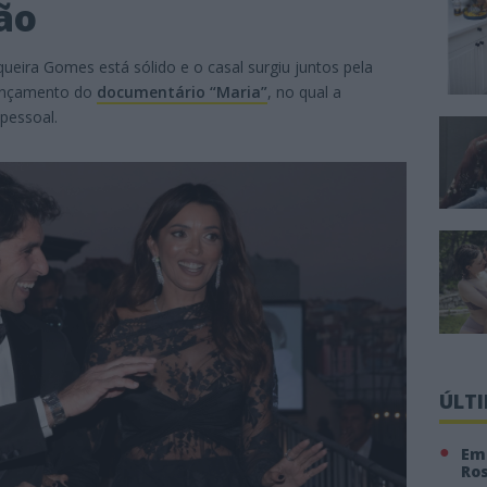
ão
ueira Gomes está sólido e o casal surgiu juntos pela
lançamento do
documentário
“Maria”
, no qual a
pessoal.
ÚLT
Em 
Ro