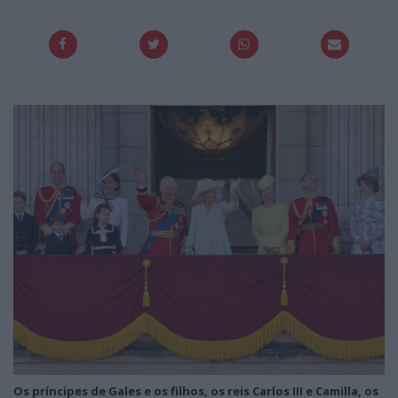
Os príncipes de Gales e os filhos, os reis Carlos III e Camilla, os