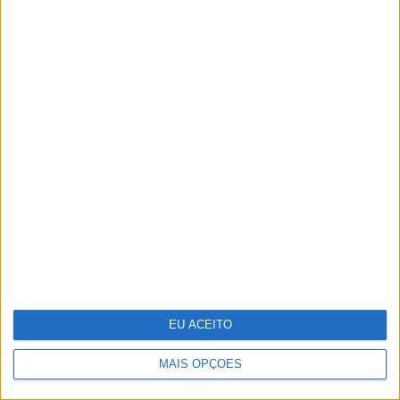
De Zeca Afonso a Adriano Correia de
Oliveira. O papel da música de
intervenção na revolução de 1974
EU ACEITO
MAIS OPÇÕES