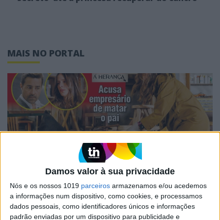
MAIS NO PORTAL
Damos valor à sua privacidade
CAPAS
Nós e os nossos 1019
parceiros
armazenamos e/ou acedemos
Em "A Herança": Pilar rapta e espanca
a informações num dispositivo, como cookies, e processamos
Vicente
dados pessoais, como identificadores únicos e informações
padrão enviadas por um dispositivo para publicidade e