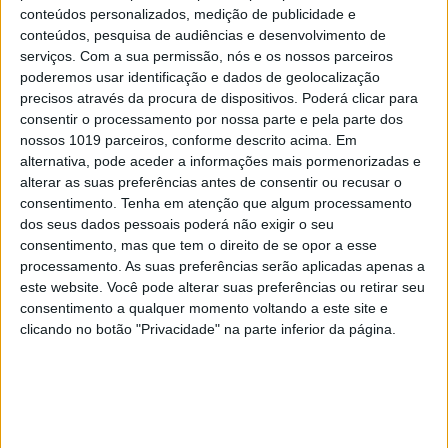
conteúdos personalizados, medição de publicidade e
conteúdos, pesquisa de audiências e desenvolvimento de
serviços.
Com a sua permissão, nós e os nossos parceiros
poderemos usar identificação e dados de geolocalização
precisos através da procura de dispositivos. Poderá clicar para
consentir o processamento por nossa parte e pela parte dos
nossos 1019 parceiros, conforme descrito acima. Em
alternativa, pode aceder a informações mais pormenorizadas e
alterar as suas preferências antes de consentir ou recusar o
consentimento.
Tenha em atenção que algum processamento
dos seus dados pessoais poderá não exigir o seu
consentimento, mas que tem o direito de se opor a esse
TELEVISÃO
processamento. As suas preferências serão aplicadas apenas a
Em "A Herança": Gonçalo e Beatriz montam
este website. Você pode alterar suas preferências ou retirar seu
armadilha a Cunha
consentimento a qualquer momento voltando a este site e
clicando no botão "Privacidade" na parte inferior da página.