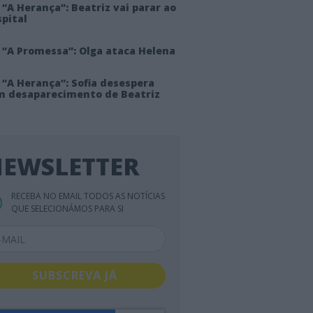
“A Herança”: Beatriz vai parar ao
pital
 “A Promessa”: Olga ataca Helena
 “A Herança”: Sofia desespera
m desaparecimento de Beatriz
EWSLETTER
RECEBA NO EMAIL TODOS AS NOTÍCIAS
QUE SELECIONÁMOS PARA SI
SUBSCREVA JÁ