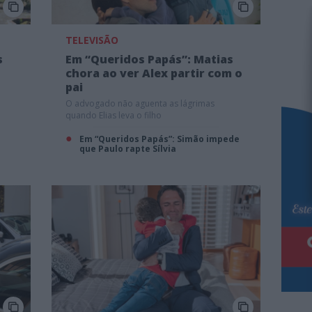
TELEVISÃO
s
Em “Queridos Papás”: Matias
chora ao ver Alex partir com o
pai
O advogado não aguenta as lágrimas
quando Elias leva o filho
m
Em “Queridos Papás”: Simão impede
que Paulo rapte Sílvia