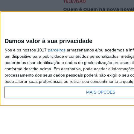
TELEVISÃO
Quem é Quem na nova nove
da TVI “Queridos Papás”
Conheça as personagens da nova produ
do canal de Queluz de Baixo
Atores de "Queridos Papás"
Damos valor à sua privacidade
comentam cena em que ficam nus
Nós e os nossos 1017
parceiros
armazenamos e/ou acedemos a infor
um dispositivo para publicidade e conteúdos personalizados, mediç
poderemos usar identificação e dados de geolocalização precisos at
conforme descrito acima. Em alternativa, pode aceder a informaçõe
processamento dos seus dados pessoais poderá não exigir o seu co
Visão
pode alterar suas preferências ou retirar seu consentimento a qualq
Exame
MAIS OPÇÕES
Visão Saúde
TERMOS E CONDIÇÕES DE