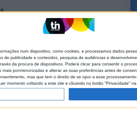
la
ção
mações num dispositivo, como cookies, e processamos dados pessoai
ão de publicidade e conteúdos, pesquisa de audiências e desenvolvime
ravés da procura de dispositivos. Poderá clicar para consentir o proc
SITES DO GRUPO TRUST IN NEWS
s mais pormenorizadas e alterar as suas preferências antes de consent
nsentimento, mas que tem o direito de se opor a esse processamento. 
Activa
Caras
uer momento voltando a este site e clicando no botão "Privacidade" na 
Exame Informática
Jornal de Letras
Visão +
Visão Se7e
POLÍTICA DE
POLÍTICA DE
PUBLICIDADE