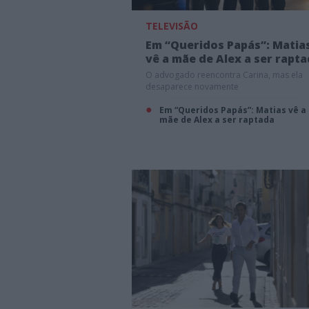
TELEVISÃO
Em “Queridos Papás”: Matia
vê a mãe de Alex a ser rapt
O advogado reencontra Carina, mas ela
desaparece novamente
Em “Queridos Papás”: Matias vê a
mãe de Alex a ser raptada