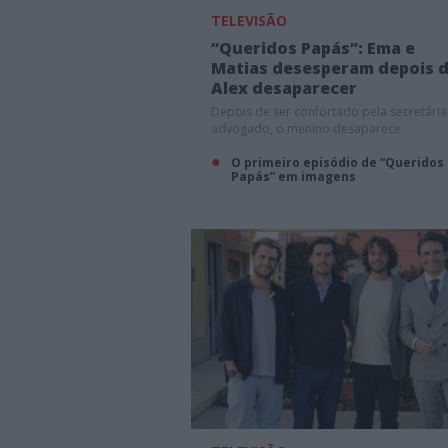
TELEVISÃO
“Queridos Papás”: Ema e
Matias desesperam depois 
Alex desaparecer
Depois de ser confortado pela secretári
advogado, o menino desaparece
O primeiro episódio de “Queridos
Papás” em imagens