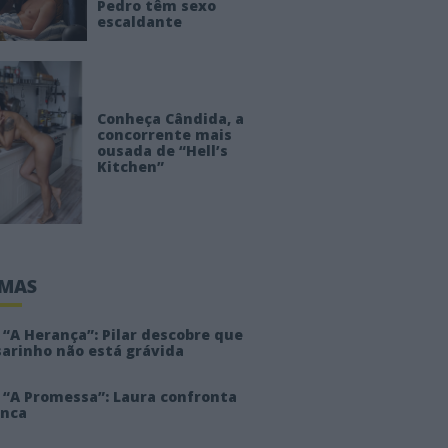
Pedro têm sexo
escaldante
Conheça Cândida, a
concorrente mais
ousada de “Hell’s
Kitchen”
IMAS
“A Herança”: Pilar descobre que
sarinho não está grávida
 “A Promessa”: Laura confronta
anca