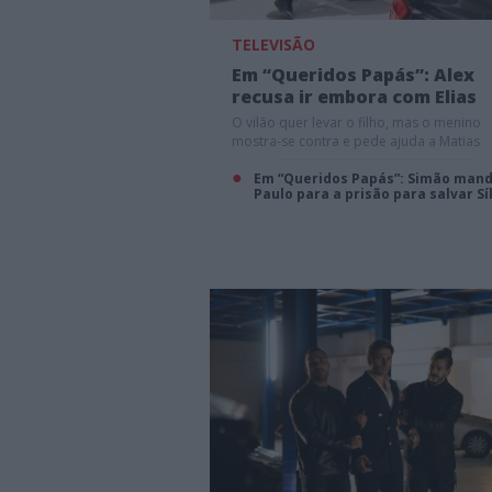
TELEVISÃO
Em “Queridos Papás”: Alex
recusa ir embora com Elias
O vilão quer levar o filho, mas o menino
mostra-se contra e pede ajuda a Matias
Em “Queridos Papás”: Simão man
Paulo para a prisão para salvar Sí