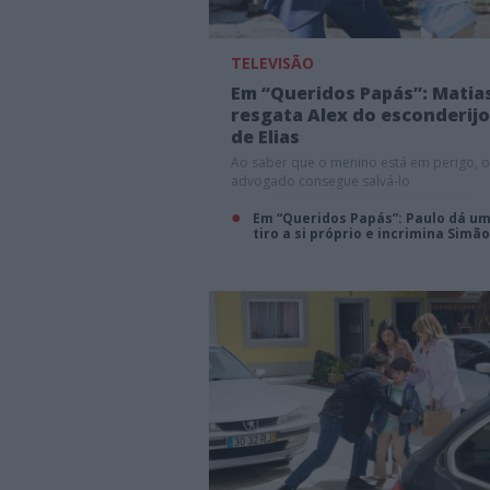
TELEVISÃO
Em “Queridos Papás”: Matia
resgata Alex do esconderijo
de Elias
Ao saber que o menino está em perigo, o
advogado consegue salvá-lo
Em “Queridos Papás”: Paulo dá u
tiro a si próprio e incrimina Simão