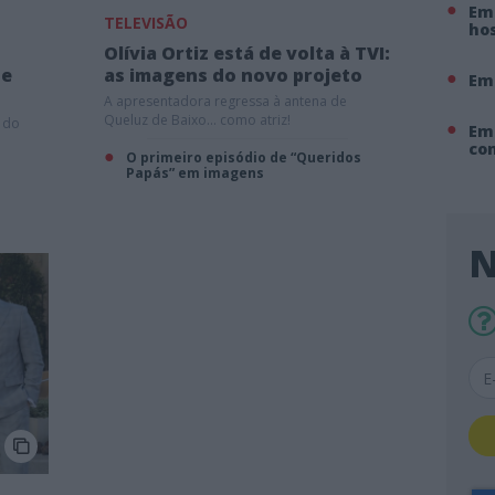
Em 
TELEVISÃO
hos
Olívia Ortiz está de volta à TVI:
de
as imagens do novo projeto
Em
A apresentadora regressa à antena de
Queluz de Baixo... como atriz!
a do
Em
co
O primeiro episódio de “Queridos
Papás” em imagens
N