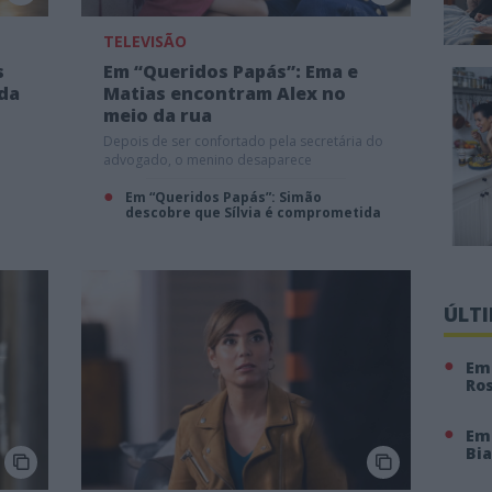
TELEVISÃO
s
Em “Queridos Papás”: Ema e
ada
Matias encontram Alex no
meio da rua
Depois de ser confortado pela secretária do
advogado, o menino desaparece
Em “Queridos Papás”: Simão
descobre que Sílvia é comprometida
ÚLT
Em 
Ro
Em
Bi