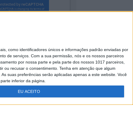
s, como identificadores únicos e informações padrão enviadas por
nto de serviços.
Com a sua permissão, nós e os nossos parceiros
essamento por nossa parte e pela parte dos nossos 1017 parceiros,
ir ou recusar o consentimento.
Tenha em atenção que algum
As suas preferências serão aplicadas apenas a este website. Você
Caras Decoração
parte inferior da página.
Visão Júnior
EU ACEITO
A Nossa Prima
FICHA
ESTATUTO