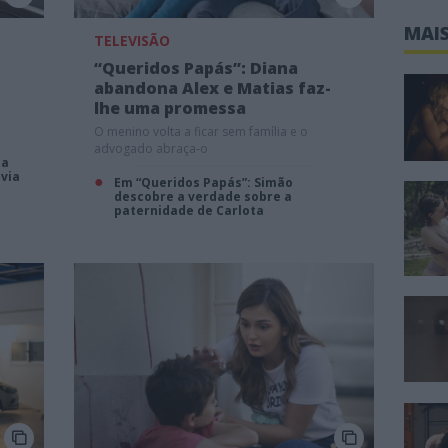
MAIS
TELEVISÃO
“Queridos Papás”: Diana
abandona Alex e Matias faz-
lhe uma promessa
O menino volta a ficar sem família e o
advogado abraça-o
da
lvia
Em “Queridos Papás”: Simão
descobre a verdade sobre a
paternidade de Carlota