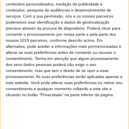
conteúdos personalizados, medição de publicidade e
conteúdos, pesquisa de audiências e desenvolvimento de
serviços.
Com a sua permissão, nós e os nossos parceiros
poderemos usar identificação e dados de geolocalização
precisos através da procura de dispositivos. Poderá clicar para
consentir o processamento por nossa parte e pela parte dos
nossos 1019 parceiros, conforme descrito acima. Em
alternativa, pode aceder a informações mais pormenorizadas e
alterar as suas preferências antes de consentir ou recusar o
consentimento.
Tenha em atenção que algum processamento
dos seus dados pessoais poderá não exigir o seu
consentimento, mas que tem o direito de se opor a esse
processamento. As suas preferências serão aplicadas apenas a
DÁ QUE FALAR
este website. Você pode alterar suas preferências ou retirar seu
Agente de celebridades desvia 250 mil euros
consentimento a qualquer momento voltando a este site e
a Carolina Patrocínio e a Tiago Teotónio
clicando no botão "Privacidade" na parte inferior da página.
Pereira