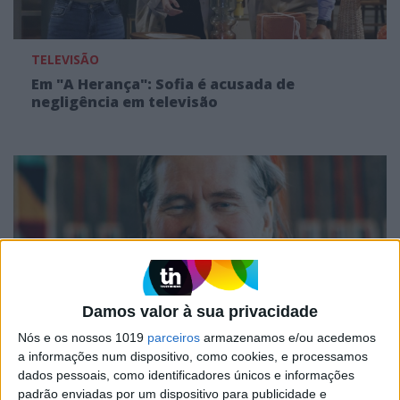
TELEVISÃO
Em "A Herança": Sofia é acusada de
negligência em televisão
Damos valor à sua privacidade
Nós e os nossos 1019
parceiros
armazenamos e/ou acedemos
TELEVISÃO
a informações num dispositivo, como cookies, e processamos
dados pessoais, como identificadores únicos e informações
Morreu Val Kimer, ator de "Top Gun" e
padrão enviadas por um dispositivo para publicidade e
"Batman"