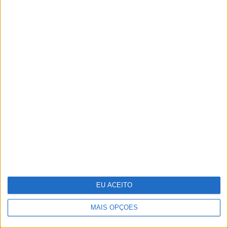
O futuro da energia é agora
EU ACEITO
MAIS OPÇÕES