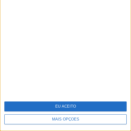
CARAS Decoração: 10 ideias para
transformar o velho em novo
EU ACEITO
MAIS OPÇÕES