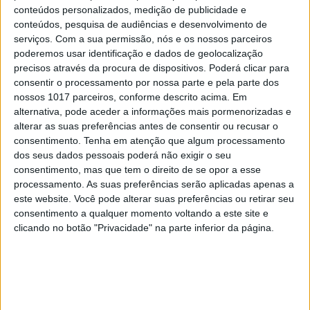
TELEVISÃO
conteúdos personalizados, medição de publicidade e
Em "A Senhora do Mar": Maria decide
conteúdos, pesquisa de audiências e desenvolvimento de
apresentar queixa contra Ismael
serviços.
Com a sua permissão, nós e os nossos parceiros
poderemos usar identificação e dados de geolocalização
precisos através da procura de dispositivos. Poderá clicar para
consentir o processamento por nossa parte e pela parte dos
nossos 1017 parceiros, conforme descrito acima. Em
alternativa, pode aceder a informações mais pormenorizadas e
alterar as suas preferências antes de consentir ou recusar o
consentimento.
Tenha em atenção que algum processamento
dos seus dados pessoais poderá não exigir o seu
consentimento, mas que tem o direito de se opor a esse
processamento. As suas preferências serão aplicadas apenas a
este website. Você pode alterar suas preferências ou retirar seu
consentimento a qualquer momento voltando a este site e
clicando no botão "Privacidade" na parte inferior da página.
TELEVISÃO
Em "A Promessa": Tomás tenta beijar Laura,
mas é rejeitado!