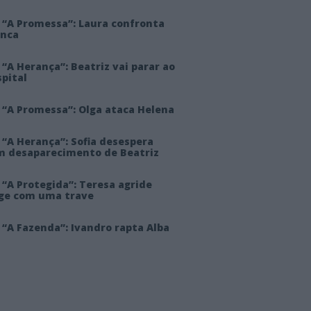
 “A Promessa”: Laura confronta
anca
“A Herança”: Beatriz vai parar ao
pital
 “A Promessa”: Olga ataca Helena
 “A Herança”: Sofia desespera
m desaparecimento de Beatriz
“A Protegida”: Teresa agride
rge com uma trave
“A Fazenda”: Ivandro rapta Alba