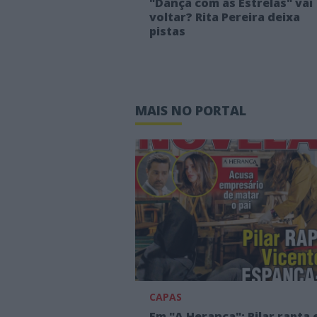
"Dança com as Estrelas" vai
voltar? Rita Pereira deixa
pistas
MAIS NO PORTAL
CAPAS
Em "A Herança": Pilar rapta 