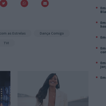
Em
Bi
Em 
hos
com as Estrelas
Dança Comigo
Em
TVI
Em
co
Em 
Jo
Em 