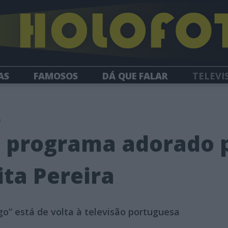
AS
FAMOSOS
DÁ QUE FALAR
TELEVI
HOLOFOTE TV
NEWSLETTER
0
 programa adorado p
ita Pereira
o” está de volta à televisão portuguesa