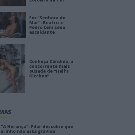
Em “Senhora do
Mar”: Beatriz e
Pedro têm sexo
escaldante
Conheça Cândida, a
concorrente mais
ousada de “Hell’s
Kitchen”
IMAS
“A Herança”: Pilar descobre que
sarinho não está grávida