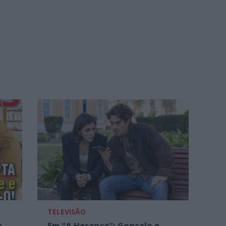
TELEVISÃO
e
Em "A Herança": Gonçalo e