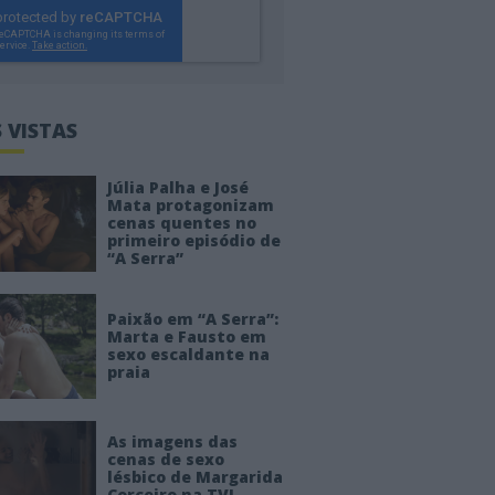
 VISTAS
Júlia Palha e José
Mata protagonizam
cenas quentes no
primeiro episódio de
“A Serra”
Paixão em “A Serra”:
Marta e Fausto em
sexo escaldante na
praia
As imagens das
cenas de sexo
lésbico de Margarida
Corceiro na TVI