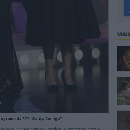
MAIS
 programa da RTP “Dança Comigo”
as com “Dança com as Estrelas”, o programa com o