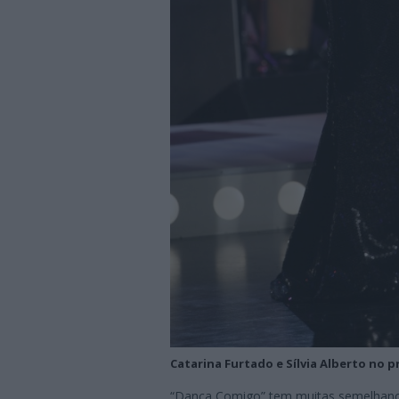
Catarina Furtado e Sílvia Alberto no
“Dança Comigo” tem muitas semelhanç