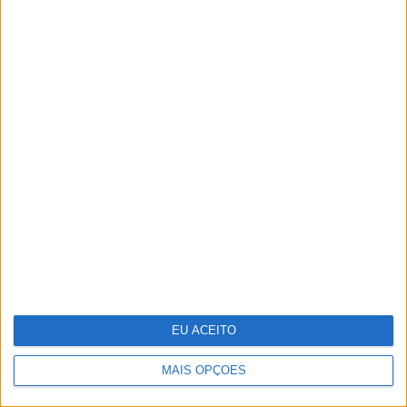
E se os refugiados do clima formos nós?
EU ACEITO
MAIS OPÇÕES
Stella McCartney: designer distinguida
na Nat Gala