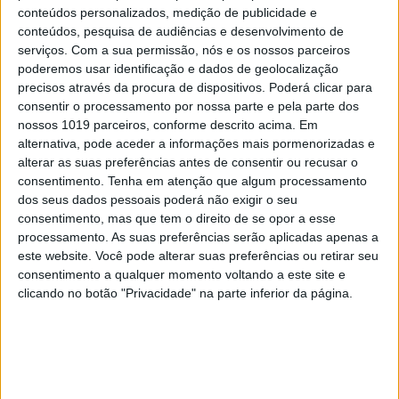
conteúdos personalizados, medição de publicidade e
conteúdos, pesquisa de audiências e desenvolvimento de
serviços.
Com a sua permissão, nós e os nossos parceiros
poderemos usar identificação e dados de geolocalização
PALAVRAS-CHAVE
precisos através da procura de dispositivos. Poderá clicar para
consentir o processamento por nossa parte e pela parte dos
nossos 1019 parceiros, conforme descrito acima. Em
Filipa Areosa
Final Por Ti
alternativa, pode aceder a informações mais pormenorizadas e
alterar as suas preferências antes de consentir ou recusar o
Lourenço Ortigão
novelas
Por TI
consentimento.
Tenha em atenção que algum processamento
dos seus dados pessoais poderá não exigir o seu
sexo
SIC
consentimento, mas que tem o direito de se opor a esse
processamento. As suas preferências serão aplicadas apenas a
este website. Você pode alterar suas preferências ou retirar seu
RELACIONADOS
consentimento a qualquer momento voltando a este site e
clicando no botão "Privacidade" na parte inferior da página.