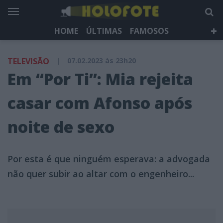
HOME
ÚLTIMAS
FAMOSOS
DÁ QUE FALAR
TELEVISÃO
LIFESTYLE
TELEVISÃO
|
07.02.2023 às 23h20
HOLOFOTE TV
NEWSLETTER
Em “Por Ti”: Mia rejeita
casar com Afonso após
noite de sexo
Por esta é que ninguém esperava: a advogada
não quer subir ao altar com o engenheiro...