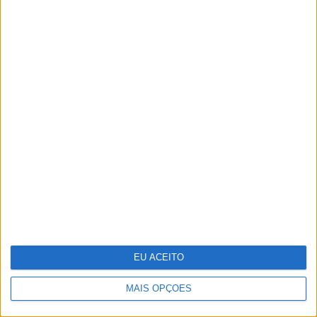
Um novo estúdio em Lisboa para
jantares, showcookings, apresentações
de marcas, todo decorado em português
EU ACEITO
MAIS OPÇÕES