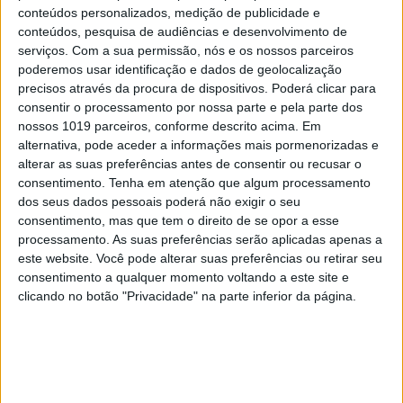
conteúdos personalizados, medição de publicidade e
conteúdos, pesquisa de audiências e desenvolvimento de
serviços.
Com a sua permissão, nós e os nossos parceiros
TELEVISÃO
poderemos usar identificação e dados de geolocalização
Em "A Protegida": JD asfixia Clarice na prisão
precisos através da procura de dispositivos. Poderá clicar para
consentir o processamento por nossa parte e pela parte dos
nossos 1019 parceiros, conforme descrito acima. Em
alternativa, pode aceder a informações mais pormenorizadas e
alterar as suas preferências antes de consentir ou recusar o
consentimento.
Tenha em atenção que algum processamento
dos seus dados pessoais poderá não exigir o seu
consentimento, mas que tem o direito de se opor a esse
processamento. As suas preferências serão aplicadas apenas a
este website. Você pode alterar suas preferências ou retirar seu
consentimento a qualquer momento voltando a este site e
clicando no botão "Privacidade" na parte inferior da página.
TELEVISÃO
Em "A Herança": Sofia é acusada de
negligência em televisão