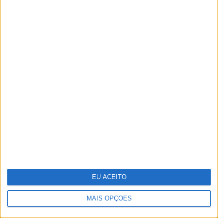
Do ponto A ao G, eis o mapa de prazer da
mulher
EU ACEITO
MAIS OPÇÕES