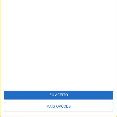
Em “Senhora do Mar”: Beatriz e Pedro
têm sexo escaldante
O futuro da energia é agora
EU ACEITO
MAIS OPÇÕES