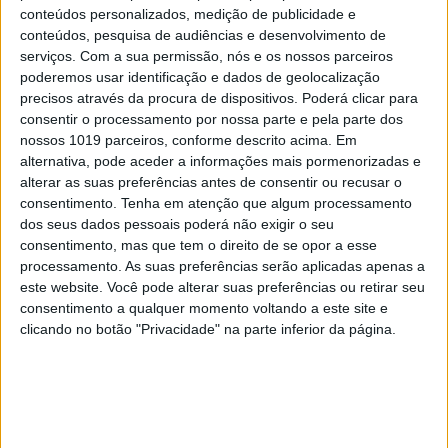
conteúdos personalizados, medição de publicidade e
conteúdos, pesquisa de audiências e desenvolvimento de
TELEVISÃO
serviços.
Com a sua permissão, nós e os nossos parceiros
Em "A Herança": Gonçalo e Beatriz montam
poderemos usar identificação e dados de geolocalização
armadilha a Cunha
precisos através da procura de dispositivos. Poderá clicar para
consentir o processamento por nossa parte e pela parte dos
nossos 1019 parceiros, conforme descrito acima. Em
alternativa, pode aceder a informações mais pormenorizadas e
alterar as suas preferências antes de consentir ou recusar o
consentimento.
Tenha em atenção que algum processamento
dos seus dados pessoais poderá não exigir o seu
consentimento, mas que tem o direito de se opor a esse
processamento. As suas preferências serão aplicadas apenas a
este website. Você pode alterar suas preferências ou retirar seu
consentimento a qualquer momento voltando a este site e
clicando no botão "Privacidade" na parte inferior da página.
TELEVISÃO
Em "A Protegida": JD asfixia Clarice na prisão