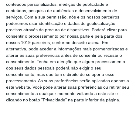
conteúdos personalizados, medição de publicidade e
conteúdos, pesquisa de audiências e desenvolvimento de
serviços.
Com a sua permissão, nós e os nossos parceiros
poderemos usar identificação e dados de geolocalização
TELEVISÃO
precisos através da procura de dispositivos. Poderá clicar para
consentir o processamento por nossa parte e pela parte dos
Bárbara Branco revela pormenores inéditos
nossos 1019 parceiros, conforme descrito acima. Em
dos bastidores de “A Máscara”
alternativa, pode aceder a informações mais pormenorizadas e
alterar as suas preferências antes de consentir ou recusar o
consentimento.
Tenha em atenção que algum processamento
dos seus dados pessoais poderá não exigir o seu
consentimento, mas que tem o direito de se opor a esse
MAIS NO PORTAL
processamento. As suas preferências serão aplicadas apenas a
este website. Você pode alterar suas preferências ou retirar seu
consentimento a qualquer momento voltando a este site e
clicando no botão "Privacidade" na parte inferior da página.