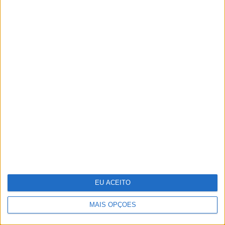
casa
E se os refugiados do clima formos nós?
EU ACEITO
MAIS OPÇÕES