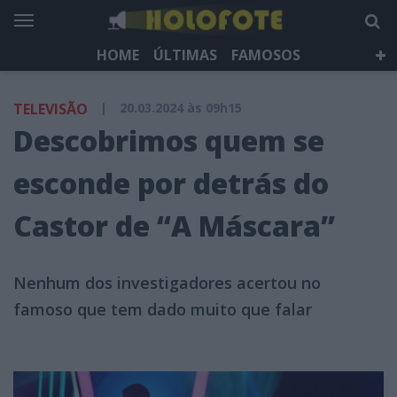
HOME
ÚLTIMAS
FAMOSOS
DÁ QUE FALAR
TELEVISÃO
LIFESTYLE
TELEVISÃO
|
20.03.2024 às 09h15
HOLOFOTE TV
NEWSLETTER
Descobrimos quem se
esconde por detrás do
Castor de “A Máscara”
Nenhum dos investigadores acertou no
famoso que tem dado muito que falar