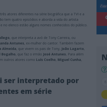
três atores diferentes na série biográfica que a TVI e a
ão tem quatro episódios e aborda a vida do artista
 e no elenco estão alguns nomes conhecidos do público.
allego
, que interpreta a avó de Tony Carreira, ou
nanda Antunes
, ex-mulher do cantor. Também fazem
a Almeida
, que vivem os pais de Tony,
João Lagarto
,
N
l Bogalho
, que faz o irmão
José Antunes.
Para além
com outros atores como
Luís Coelho
,
Miguel Cunha
,
i ser interpretado por
rentes em série