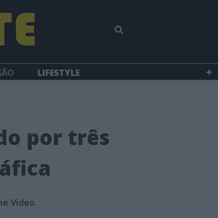
SÃO
LIFESTYLE
do por três
áfica
me Video.