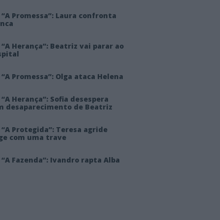
 “A Promessa”: Laura confronta
anca
“A Herança”: Beatriz vai parar ao
pital
 “A Promessa”: Olga ataca Helena
 “A Herança”: Sofia desespera
m desaparecimento de Beatriz
“A Protegida”: Teresa agride
rge com uma trave
“A Fazenda”: Ivandro rapta Alba