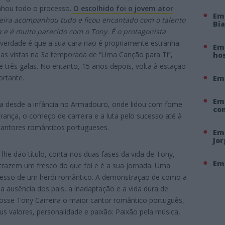
nhou todo o processo.
O escolhido foi o jovem ator
Em
eira acompanhou tudo e ficou encantado com o talento
Bi
a e é muito parecido com o Tony. É o protagonista
 verdade é que a sua cara não é propriamente estranha.
Em 
as vistas na 3a temporada de “Uma Canção para Ti”,
hos
 três galas. No entanto, 15 anos depois, volta à estação
rtante.
Em
Em
ista desde a infância no Armadouro, onde lidou com fome
co
ança, o começo de carreira e a luta pelo sucesso até à
antores românticos portugueses.
Em 
Jo
lhe dão título, conta-nos duas fases da vida de Tony,
Em 
trazem um fresco do que foi e é a sua jornada: Uma
ucesso de um herói romântico. A demonstração de como a
 ausência dos pais, a inadaptação e a vida dura de
osse Tony Carreira o maior cantor romântico português,
us valores, personalidade e paixão: Paixão pela música,