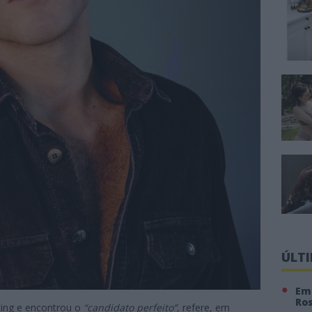
ÚLT
Em 
Ro
ing e encontrou o
“candidato perfeito”
, refere, em