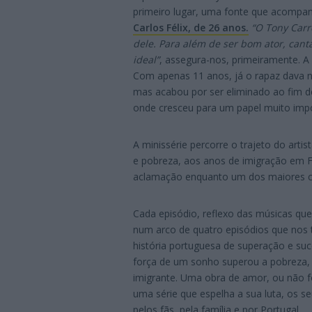
primeiro lugar, uma fonte que acompa
Carlos Félix, de 26 anos.
“O Tony Carr
dele. Para além de ser bom ator, cant
ideal”
, assegura-nos, primeiramente. A
Com apenas 11 anos, já o rapaz dava n
mas acabou por ser eliminado ao fim de
onde cresceu para um papel muito impo
A minissérie percorre o trajeto do art
e pobreza, aos anos de imigração em Fr
aclamação enquanto um dos maiores c
Cada episódio, reflexo das músicas que 
num arco de quatro episódios que nos 
história portuguesa de superação e s
força de um sonho superou a pobreza, a
imigrante. Uma obra de amor, ou não f
uma série que espelha a sua luta, os se
pelos fãs, pela família e por Portugal.