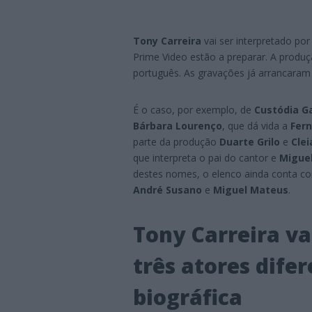
Tony Carreira
vai ser interpretado por 
Prime Video estão a preparar. A produç
português. As gravações já arrancaram
É o caso, por exemplo, de
Custódia G
Bárbara Lourenço
, que dá vida a
Fer
parte da produção
Duarte Grilo
e
Clei
que interpreta o pai do cantor e
Migue
destes nomes, o elenco ainda conta 
André Susano
e
Miguel Mateus
.
Tony Carreira va
três atores dife
biográfica