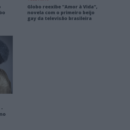
o
Globo reexibe "Amor à Vida",
obo
novela com o primeiro beijo
gay da televisão brasileira
 -
 no