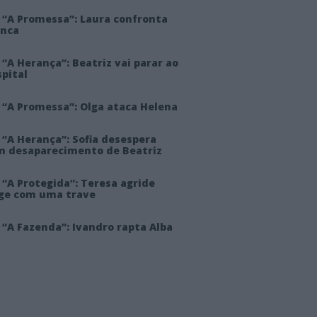
 “A Promessa”: Laura confronta
anca
“A Herança”: Beatriz vai parar ao
pital
 “A Promessa”: Olga ataca Helena
 “A Herança”: Sofia desespera
m desaparecimento de Beatriz
“A Protegida”: Teresa agride
rge com uma trave
“A Fazenda”: Ivandro rapta Alba