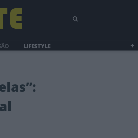
SÃO
LIFESTYLE
elas”:
al