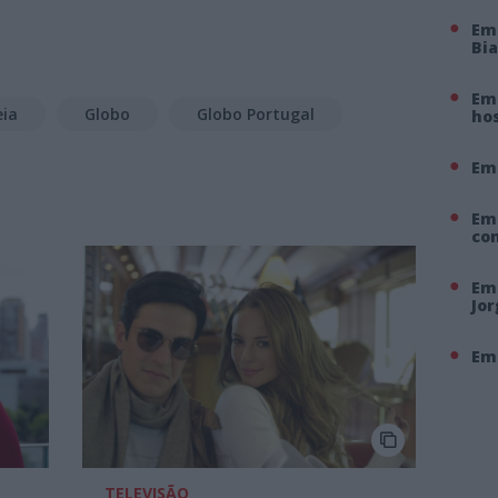
Em
Bi
Em 
eia
Globo
Globo Portugal
hos
Em
Em
co
Em 
Jo
Em 
TELEVISÃO