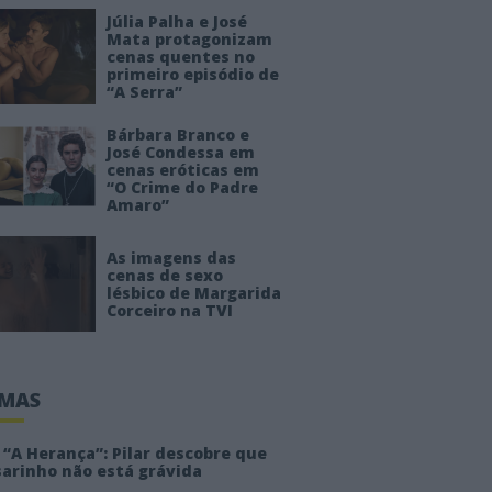
Júlia Palha e José
Mata protagonizam
cenas quentes no
primeiro episódio de
“A Serra”
Bárbara Branco e
José Condessa em
cenas eróticas em
“O Crime do Padre
Amaro”
As imagens das
cenas de sexo
lésbico de Margarida
Corceiro na TVI
IMAS
“A Herança”: Pilar descobre que
sarinho não está grávida