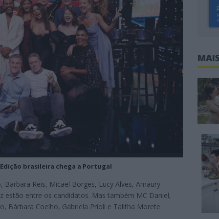
MAIS
Edição brasileira chega a Portugal
o, Barbara Reis, Micael Borges, Lucy Alves, Amaury
az estão entre os candidatos. Mas também MC Daniel,
 Bárbara Coelho, Gabriela Prioli e Talitha Morete.